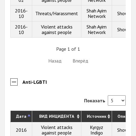
02
against people
Network
2016-
Shah Ayim
Threats/Harassment
Show inf
10
Network
2016-
Violent attacks
Shah Ayim
Show inf
10
against people
Network
Page 1 of 1
Назад
Вперёд
Anti-LGBTI
Показать
Дата
ВИД ИНЦИДЕНТА
Источник
Описани
Violent attacks
Kyrgyz
2016
Show inf
against people
Indigo