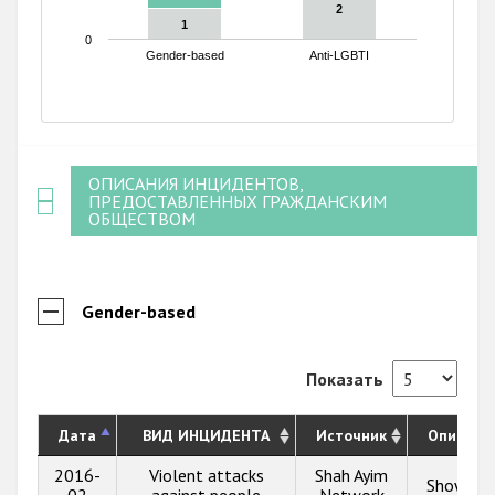
2
2
1
1
0
Gender-based
Anti-LGBTI
End of interactive chart.
ОПИСАНИЯ ИНЦИДЕНТОВ,
ПРЕДОСТАВЛЕННЫХ ГРАЖДАНСКИМ
ОБЩЕСТВОМ
Gender-based
Показать
Дата
ВИД ИНЦИДЕНТА
Источник
Описани
2016-
Violent attacks
Shah Ayim
Show inf