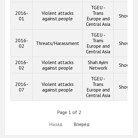
TGEU -
2016-
Violent attacks
Trans
Show inf
01
against people
Europe and
Central Asia
TGEU -
2016-
Trans
Threats/Harassment
Show inf
02
Europe and
Central Asia
2016-
Violent attacks
Shah Ayim
Show inf
02
against people
Network
TGEU -
2016-
Violent attacks
Trans
Show inf
07
against people
Europe and
Central Asia
Page 1 of 2
Назад
Вперёд