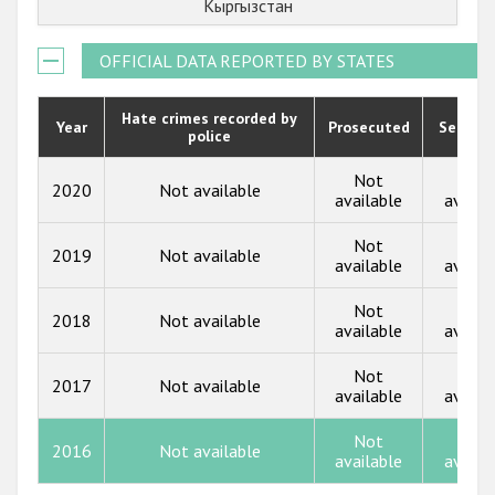
Кыргызстан
Государства-участники
2021
OFFICIAL DATA REPORTED BY STATES
2020
2019
Hate crimes recorded by
Year
Prosecuted
Senten
police
2018
Not
Not
2020
Not available
2017
available
availa
2016
Not
Not
2019
Not available
available
availa
2015
Not
Not
2014
2018
Not available
available
availa
2013
Not
Not
2017
Not available
available
availa
2012
2011
Not
Not
2016
Not available
available
availa
2010