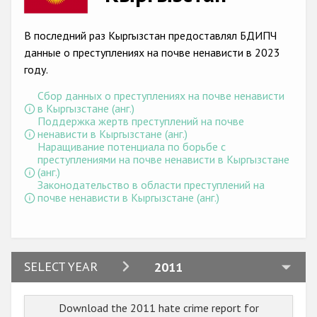
Racist and xenophobic hate crime
В последний раз Кыргызстан предоставлял БДИПЧ
Anti-Roma hate crime
данные о преступлениях на почве ненависти в 2023
году.
Anti-Semitic hate crime
Сбор данных о преступлениях на почве ненависти
Anti-Muslim hate crime
в Кыргызстане (анг.)
Поддержка жертв преступлений на почве
Anti-Christian hate crime
ненависти в Кыргызстане (анг.)
Наращивание потенциала по борьбе с
Other hate crime based on religion or belief
преступлениями на почве ненависти в Кыргызстане
(анг.)
Gender-based hate crime
Законодательство в области преступлений на
почве ненависти в Кыргызстане (анг.)
Anti-LGBTI hate crime
Disability hate crime
Проекты БДИПЧ
2024
SELECT YEAR
2011
2023
Организации гражданского общества
Download the 2011 hate crime report for
2022