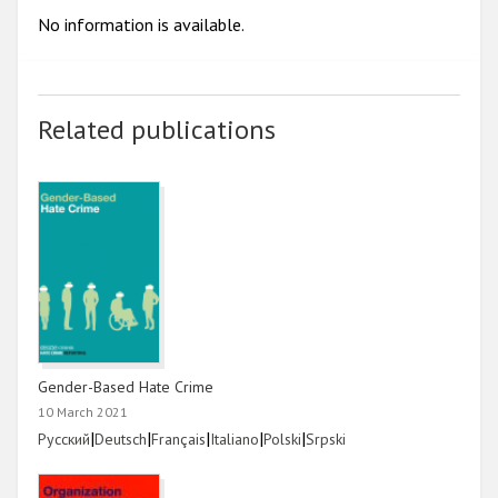
No information is available.
Related publications
Gender-Based Hate Crime
10 March 2021
Link
|
Link
|
Link
|
Link
|
Link
|
Link
Русский
Deutsch
Français
Italiano
Polski
Srpski