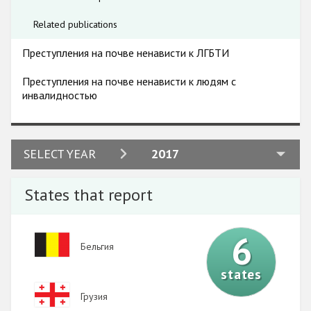
Related publications
Преступления на почве ненависти к ЛГБТИ
Преступления на почве ненависти к людям с
инвалидностью
2024
SELECT YEAR
2017
2023
States that report
2022
2021
6
Image
Бельгия
2020
states
2019
Image
Грузия
2018