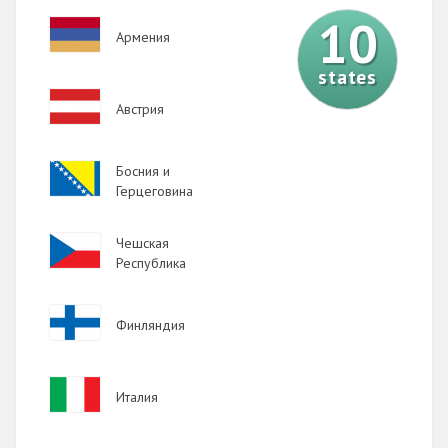
10
Image
Армения
states
Image
Австрия
Image
Босния и
Герцеговина
Image
Чешская
Республика
Image
Финляндия
Image
Италия