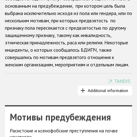
основанным на предубеждении, при котором цель была
Racist and xenophobic hate crime
выбрана исключительно исходя из пола или гендера, или по
нескольким мотивам, при которых предвзятость по
Anti-Roma hate crime
признаку пола пересекается с предвзятостью по другому
Anti-Semitic hate crime
защищенному признаку, такому как инвалидность,
этническая принадлежность, раса или религия. Некоторые
Anti-Muslim hate crime
инциденты, о которых сообщалось БДИПЧ, также
Anti-Christian hate crime
совершались по мотивам предвзятого отношения к
женским организациям, мероприятиям и отдельным лицам.
Other hate crime based on religion or belief
Gender-based hate crime
TANDIS
Государства-участники ОБСЕ признали важность решения
Anti-LGBTI hate crime
проблемы равенства между мужчинами и женщинами и
Additional information
взяли на себя обязательство
принять План действий ОБСЕ
Disability hate crime
2004 года по поддержке гендерного равенства. В том же
году гендерно-мотивированные преступления на почве
Проекты БДИПЧ
Мотивы предубеждения
ненависти были впервые упомянуты в
решении Совета
министров ОБСЕ
.
Организации гражданского общества
Расистские и ксенофобские преступления на почве
БДИПЧ публикует отчеты о "преступлениях на почве
ненависти