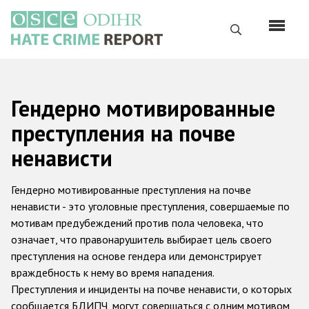
Перейти
к
Поиск
основному
содержанию
English
Гендерно мотивированные
Русский
преступления на почве
Main
Главная
ненависти
navigation
О нас
Гендерно мотивированные преступления на почве
Наш мандат
ненависти - это уголовные преступления, совершаемые по
мотивам предубеждений против пола человека, что
Наша методология
означает, что правонарушитель выбирает цель своего
Карта сайта
преступления на основе гендера или демонстрирует
враждебность к нему во время нападения.
Часто задаваемые вопросы
Преступления и инциденты на почве ненависти, о которых
сообщается БДИПЧ, могут совершаться с одним мотивом,
Данные о преступлениях на почве ненависти