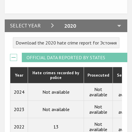
2024
SELECT YEAR
2020
2023
Download the 2020 hate crime report for Эстония
2022
2021
OFFICIAL DATA REPORTED BY STATES
2020
Hate crimes recorded by
Year
Prosecuted
Senten
police
2019
2018
Not
Not
2024
Not available
available
availa
2017
Not
Not
2023
Not available
2016
available
availa
2015
Not
Not
2022
13
available
availa
2014