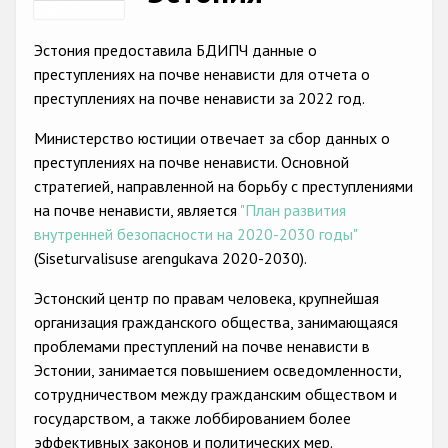
Racist and xenophobic hate crime
Эстония предоставила БДИПЧ данные о
Anti-Roma hate crime
преступлениях на почве ненависти для отчета о
преступлениях на почве ненависти за 2022 год.
Anti-Semitic hate crime
Министерство юстиции отвечает за сбор данных о
Anti-Muslim hate crime
преступлениях на почве ненависти. Основной
Anti-Christian hate crime
стратегией, направленной на борьбу с преступлениями
на почве ненависти, является
"План развития
Other hate crime based on religion or belief
внутренней безопасности на 2020-2030 годы"
Gender-based hate crime
(Siseturvalisuse arengukava 2020-2030).
Anti-LGBTI hate crime
Эстонский центр по правам человека, крупнейшая
организация гражданского общества, занимающаяся
Disability hate crime
проблемами преступлений на почве ненависти в
Проекты БДИПЧ
Эстонии, занимается повышением осведомленности,
сотрудничеством между гражданским обществом и
Организации гражданского общества
государством, а также лоббированием более
эффективных законов и политических мер.