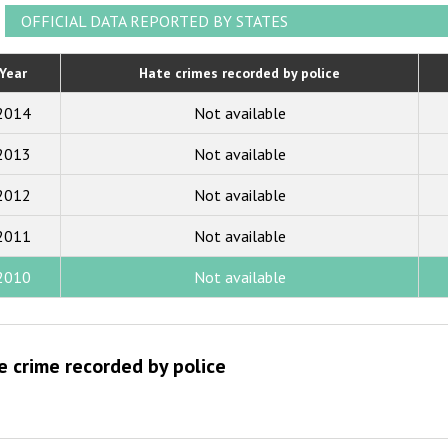
2021
OFFICIAL DATA REPORTED BY STATES
2020
Year
Hate crimes recorded by police
2019
2014
Not available
2018
2013
Not available
2017
2012
Not available
2016
2015
2011
Not available
2014
2010
Not available
2013
2012
e crime recorded by police
2011
2010