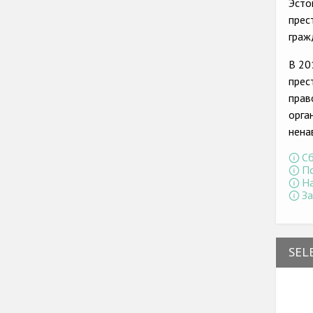
Эсто
прес
граж
В 20
прес
прав
орга
нена
Сб
По
На
За
SEL