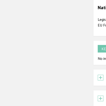
Nat
Legis
EU F
KE
No in