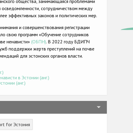
данского общества, занимающаяся проблемами
ем осведомленности, сотрудничеством между
лее эффективных законов и политических мер.
онимания и совершенствования регистрации
вало свою программ «Обучение сотрудников
чве ненависти»
(ОБПН)
. В 2022 году БДИПЧ
лужб поддержки жертв преступлений на почве
мендаций для эстонских органов власти.
.)
ависти в Эстонии (анг.)
тонии (анг.)
rt for Эстония