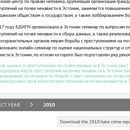
нский центр по правам человека, крупнейшая организация граж
туплений на почве ненависти в Эстонии, занимается повышени
данским обществом и государством, а также лоббированием бо
17 году БДИПЧ организовало в Эстонии семинар по вопросам п
туплений на почве ненависти и сбора данных, а также реализо
оохранительных органов мерам борьбы с преступлениями на по
низовало онлайн-семинар по оценке национальных структур и с
висти в Эстонии, по итогам которого был подготовлен ряд реко
ор данных о преступлениях на почве ненависти в Эстонии (анг.)
ддержка жертв преступлений на почве ненависти в Эстонии (анг
ращивание потенциала по борьбе с преступлениями на почве нен
конодательство в области преступлений на почве ненависти в Эс
2024
ECT YEAR
2010
2023
Download the 2010 hate crime repo
2022