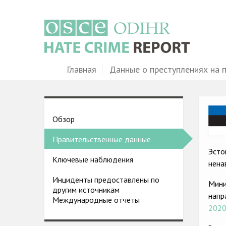
Перейти
к
основному
содержанию
Main
Главная
Данные о преступлениях на 
navigation
Ima
Country
Обзор
pages
Правительственные данные
menu
Эсто
Ключевые наблюдения
нена
Инциденты предоставлены по
Мини
другим источникам
напр
Международные отчеты
2020