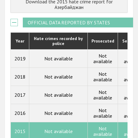
Download the 2015 hate crime report for
Государства-участники
2022
Азербайджан
2021
OFFICIAL DATA REPORTED BY STATES
2020
2019
Hate crimes recorded by
Year
Prosecuted
Senten
police
2018
Not
Not
2019
Not available
2017
available
availa
2016
Not
Not
2018
Not available
available
availa
2015
Not
Not
2014
2017
Not available
available
availa
2013
Not
Not
2016
Not available
available
availa
2012
2011
Not
Not
2015
Not available
available
availa