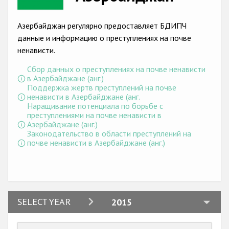
Racist and xenophobic hate crime
Азербайджан регулярно предоставляет БДИПЧ
Anti-Roma hate crime
данные и информацию о преступлениях на почве
ненависти.
Anti-Semitic hate crime
Сбор данных о преступлениях на почве ненависти
Anti-Muslim hate crime
в Азербайджане (анг.)
Поддержка жертв преступлений на почве
Anti-Christian hate crime
ненависти в Азербайджане (анг.
Наращивание потенциала по борьбе с
Other hate crime based on religion or belief
преступлениями на почве ненависти в
Азербайджане (анг.)
Gender-based hate crime
Законодательство в области преступлений на
почве ненависти в Азербайджане (анг.)
Anti-LGBTI hate crime
Disability hate crime
Проекты БДИПЧ
2024
SELECT YEAR
2015
Организации гражданского общества
2023