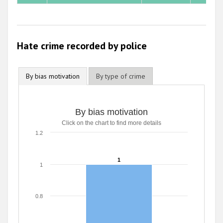
2010
2009
Hate crime recorded by police
By bias motivation
By type of crime
By bias motivation
Click on the chart to find more details
1.2
1
1
1
0.8