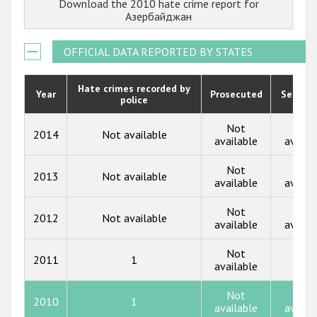
Download the 2010 hate crime report for
Государства-участники
2022
Азербайджан
2021
OFFICIAL DATA REPORTED BY STATES
2020
2019
Hate crimes recorded by
Year
Prosecuted
Senten
police
2018
Not
Not
2014
Not available
2017
available
availa
2016
Not
Not
2013
Not available
available
availa
2015
Not
Not
2014
2012
Not available
available
availa
2013
Not
2011
1
1
available
2012
2011
Not
Not
2010
1
available
availa