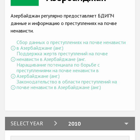
Racist and xenophobic hate crime
Азербайджан регулярно предоставляет БДИПЧ
Anti-Roma hate crime
данные и информацию о преступлениях на почве
ненависти.
Anti-Semitic hate crime
Сбор данных о преступлениях на почве ненависти
Anti-Muslim hate crime
в Азербайджане (анг.)
Поддержка жертв преступлений на почве
Anti-Christian hate crime
ненависти в Азербайджане (анг.
Наращивание потенциала по борьбе с
Other hate crime based on religion or belief
преступлениями на почве ненависти в
Азербайджане (анг.)
Gender-based hate crime
Законодательство в области преступлений на
почве ненависти в Азербайджане (анг.)
Anti-LGBTI hate crime
Disability hate crime
Проекты БДИПЧ
2024
SELECT YEAR
2010
Организации гражданского общества
2023