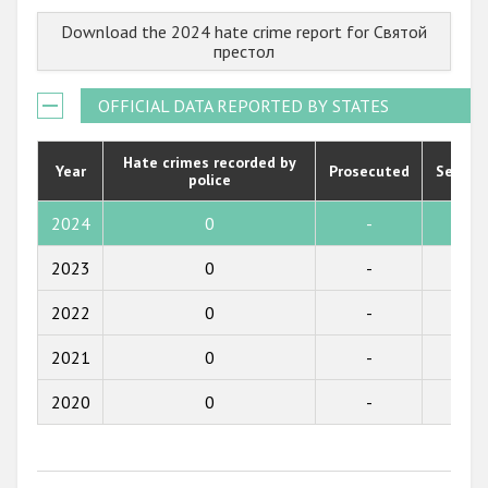
2023
Государства-участники
Download the 2024 hate crime report for Святой
2022
престол
2021
OFFICIAL DATA REPORTED BY STATES
2020
2019
Hate crimes recorded by
Year
Prosecuted
Senten
police
2018
2024
0
-
-
2017
2023
0
-
-
2016
2022
0
-
-
2015
2021
0
-
-
2014
2013
2020
0
-
-
2012
2011