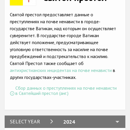
Racist and xenophobic hate crime
Святой престол предоставляет данные о
Anti-Roma hate crime
преступлениях на почве ненависти в городе-
государстве Ватикан, над которым он осуществляет
Anti-Semitic hate crime
суверенитет. В государстве-городе Ватикан
Anti-Muslim hate crime
действует положение, предусматривающее
уголовную ответственность за насилие на почве
Anti-Christian hate crime
предубеждений и подстрекательство к насилию.
Other hate crime based on religion or belief
Святой Престол также сообщает об
антихристианских инцидентах на почве ненависти
в
Gender-based hate crime
других государствах-участниках.
Anti-LGBTI hate crime
Сбор данных о преступлениях на почве ненависти
в Святейший престол (анг.)
Disability hate crime
Проекты БДИПЧ
Организации гражданского общества
2024
SELECT YEAR
2024