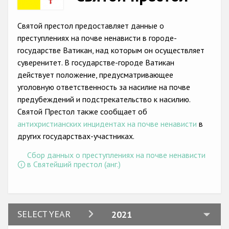
Racist and xenophobic hate crime
Святой престол предоставляет данные о
Anti-Roma hate crime
преступлениях на почве ненависти в городе-
государстве Ватикан, над которым он осуществляет
Anti-Semitic hate crime
суверенитет. В государстве-городе Ватикан
Anti-Muslim hate crime
действует положение, предусматривающее
уголовную ответственность за насилие на почве
Anti-Christian hate crime
предубеждений и подстрекательство к насилию.
Other hate crime based on religion or belief
Святой Престол также сообщает об
антихристианских инцидентах на почве ненависти
в
Gender-based hate crime
других государствах-участниках.
Anti-LGBTI hate crime
Сбор данных о преступлениях на почве ненависти
в Святейший престол (анг.)
Disability hate crime
Проекты БДИПЧ
Организации гражданского общества
2024
SELECT YEAR
2021