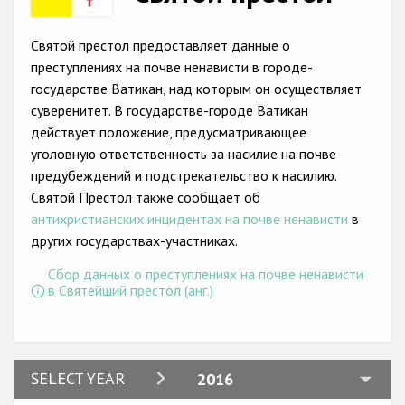
Racist and xenophobic hate crime
Святой престол предоставляет данные о
Anti-Roma hate crime
преступлениях на почве ненависти в городе-
государстве Ватикан, над которым он осуществляет
Anti-Semitic hate crime
суверенитет. В государстве-городе Ватикан
Anti-Muslim hate crime
действует положение, предусматривающее
уголовную ответственность за насилие на почве
Anti-Christian hate crime
предубеждений и подстрекательство к насилию.
Other hate crime based on religion or belief
Святой Престол также сообщает об
антихристианских инцидентах на почве ненависти
в
Gender-based hate crime
других государствах-участниках.
Anti-LGBTI hate crime
Сбор данных о преступлениях на почве ненависти
в Святейший престол (анг.)
Disability hate crime
Проекты БДИПЧ
Организации гражданского общества
2024
SELECT YEAR
2016