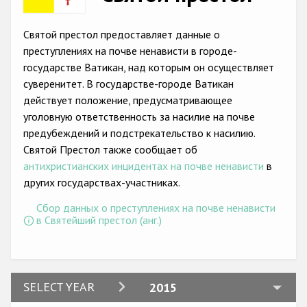
Racist and xenophobic hate crime
Святой престол предоставляет данные о
Anti-Roma hate crime
преступлениях на почве ненависти в городе-
государстве Ватикан, над которым он осуществляет
Anti-Semitic hate crime
суверенитет. В государстве-городе Ватикан
Anti-Muslim hate crime
действует положение, предусматривающее
уголовную ответственность за насилие на почве
Anti-Christian hate crime
предубеждений и подстрекательство к насилию.
Other hate crime based on religion or belief
Святой Престол также сообщает об
антихристианских инцидентах на почве ненависти
в
Gender-based hate crime
других государствах-участниках.
Anti-LGBTI hate crime
Сбор данных о преступлениях на почве ненависти
в Святейший престол (анг.)
Disability hate crime
Проекты БДИПЧ
Организации гражданского общества
2024
SELECT YEAR
2015