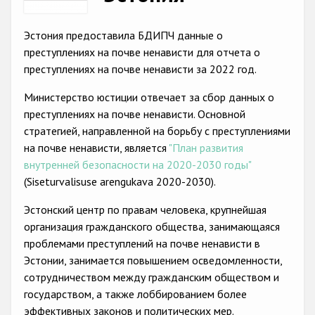
Racist and xenophobic hate crime
Эстония предоставила БДИПЧ данные о
Anti-Roma hate crime
преступлениях на почве ненависти для отчета о
преступлениях на почве ненависти за 2022 год.
Anti-Semitic hate crime
Министерство юстиции отвечает за сбор данных о
Anti-Muslim hate crime
преступлениях на почве ненависти. Основной
Anti-Christian hate crime
стратегией, направленной на борьбу с преступлениями
на почве ненависти, является
"План развития
Other hate crime based on religion or belief
внутренней безопасности на 2020-2030 годы"
Gender-based hate crime
(Siseturvalisuse arengukava 2020-2030).
Anti-LGBTI hate crime
Эстонский центр по правам человека, крупнейшая
организация гражданского общества, занимающаяся
Disability hate crime
проблемами преступлений на почве ненависти в
Проекты БДИПЧ
Эстонии, занимается повышением осведомленности,
сотрудничеством между гражданским обществом и
Организации гражданского общества
государством, а также лоббированием более
эффективных законов и политических мер.