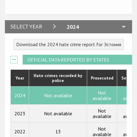
2024
SELECT YEAR
2024
2023
Download the 2024 hate crime report for Эстония
2022
2021
OFFICIAL DATA REPORTED BY STATES
2020
Hate crimes recorded by
Year
Prosecuted
Senten
police
2019
2018
Not
Not
2024
Not available
available
availa
2017
Not
Not
2023
Not available
2016
available
availa
2015
Not
Not
2022
13
available
availa
2014