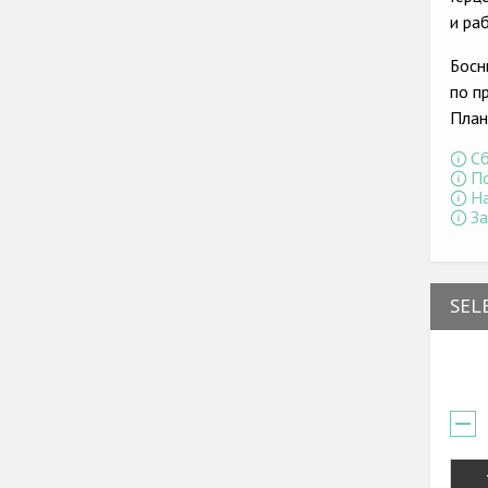
и ра
Босн
по п
План
Сб
По
На
За
SEL