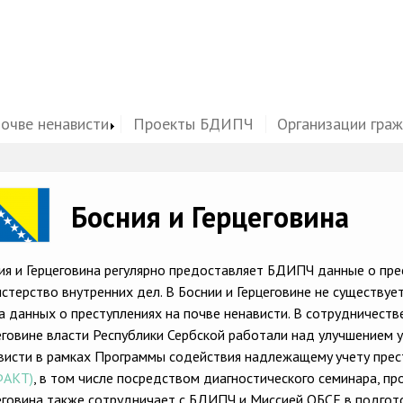
почве ненависти
Проекты БДИПЧ
Организации гра
ge
Босния и Герцеговина
ия и Герцеговина регулярно предоставляет БДИПЧ данные о пре
стерство внутренних дел. В Боснии и Герцеговине не существуе
а данных о преступлениях на почве ненависти. В сотрудничест
еговине власти Республики Сербской работали над улучшением у
висти в рамках Программы содействия надлежащемy учету прест
ФАКТ)
, в том числе посредством диагностического семинара, пр
еговина также сотрудничает с БДИПЧ и Миссией ОБСЕ в подгот