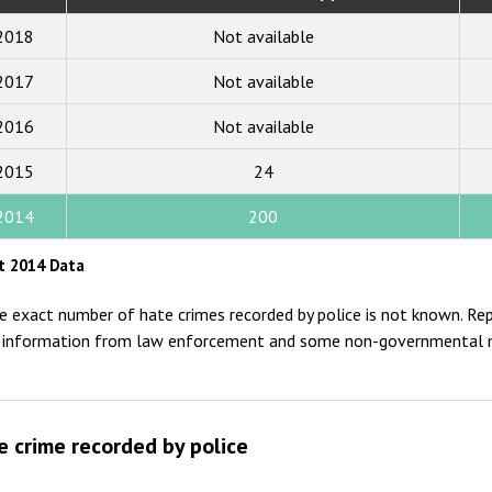
2019
2018
Not available
2018
2017
Not available
2017
2016
Not available
2016
2015
2015
24
2014
2014
200
2013
t 2014 Data
2012
e exact number of hate crimes recorded by police is not known. Repo
2011
 information from law enforcement and some non-governmental m
2010
2009
e crime recorded by police