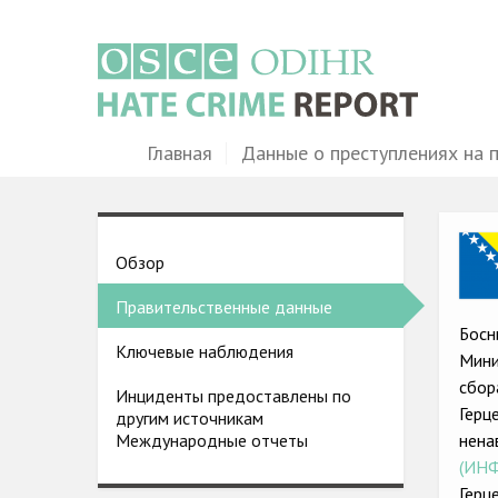
Перейти
к
основному
содержанию
Main
Главная
Данные о преступлениях на 
navigation
Ima
Country
Обзор
pages
Правительственные данные
menu
Босн
Ключевые наблюдения
Мини
сбор
Инциденты предоставлены по
Герц
другим источникам
нена
Международные отчеты
(ИН
Герц