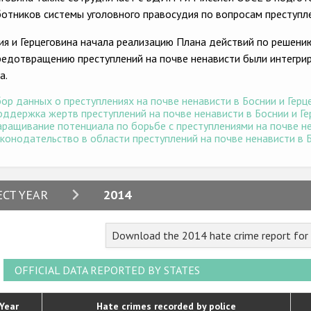
ботников системы уголовного правосудия по вопросам преступле
ия и Герцеговина начала реализацию Плана действий по решен
редотвращению преступлений на почве ненависти были интегрир
а.
ор данных о преступлениях на почве ненависти в Боснии и Герце
ддержка жертв преступлений на почве ненависти в Боснии и Гер
ращивание потенциала по борьбе с преступлениями на почве нен
конодательство в области преступлений на почве ненависти в Бо
2024
ECT YEAR
2014
2023
Download the 2014 hate crime report for
2022
2021
OFFICIAL DATA REPORTED BY STATES
2020
Year
Hate crimes recorded by police