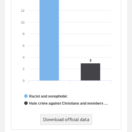
12
10
8
6
4
3
3
2
0
Racist and xenophobic
Hate crime against Christians and members …
Download official data