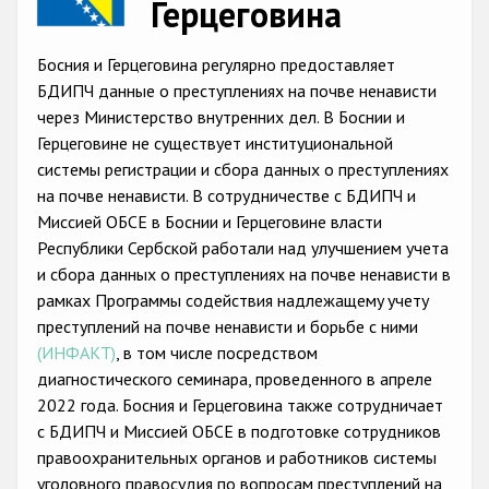
Герцеговина
Racist and xenophobic hate crime
Босния и Герцеговина регулярно предоставляет
Anti-Roma hate crime
БДИПЧ данные о преступлениях на почве ненависти
Anti-Semitic hate crime
через Министерство внутренних дел. В Боснии и
Герцеговине не существует институциональной
Anti-Muslim hate crime
системы регистрации и сбора данных о преступлениях
Anti-Christian hate crime
на почве ненависти. В сотрудничестве с БДИПЧ и
Миссией ОБСЕ в Боснии и Герцеговине власти
Other hate crime based on religion or belief
Республики Сербской работали над улучшением учета
Gender-based hate crime
и сбора данных о преступлениях на почве ненависти в
рамках Программы содействия надлежащемy учету
Anti-LGBTI hate crime
преступлений на почве ненависти и борьбе с ними
Disability hate crime
(ИНФАКТ)
, в том числе посредством
диагностического семинара, проведенного в апреле
Проекты БДИПЧ
2022 года. Босния и Герцеговина также сотрудничает
с БДИПЧ и Миссией ОБСЕ в подготовке сотрудников
Организации гражданского общества
правоохранительных органов и работников системы
уголовного правосудия по вопросам преступлений на