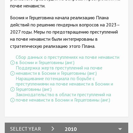
Государства-участники
почве ненависти.
Босния и Герцеговина начала реализацию Плана
действий по решению гендерных вопросов на 2023–
2027 годы. Меры по предотвращению преступлений
на почве ненависти были интегрированы в
стратегическую реализацию этого Плана.
Сбор данных о преступлениях на почве ненависти
в Боснии и Герцеговины (анг.)
Поддержка жертв преступлений на почве
ненависти в Боснии и Герцеговины (анг.)
Наращивание потенциала по борьбе с
преступлениями на почве ненависти в Боснии и
Герцеговины (анг.)
Законодательство в области преступлений на
почве ненависти в Боснии и Герцеговины (анг.)
2024
SELECT YEAR
2010