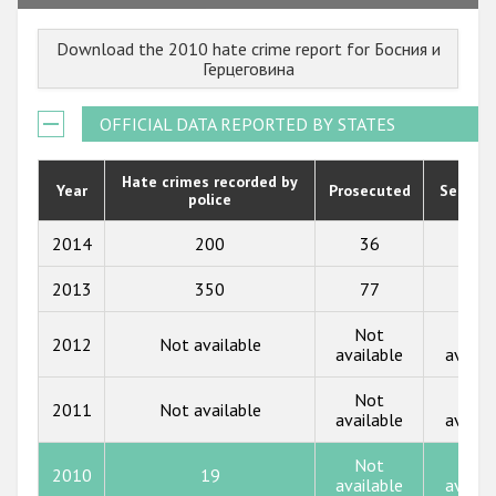
2023
Download the 2010 hate crime report for Босния и
2022
Герцеговина
2021
OFFICIAL DATA REPORTED BY STATES
2020
2019
Hate crimes recorded by
Year
Prosecuted
Senten
police
2018
2014
200
36
23
2017
2013
350
77
88
2016
Not
Not
2015
2012
Not available
available
availa
2014
Not
Not
2011
Not available
available
availa
2013
2012
Not
Not
2010
19
available
availa