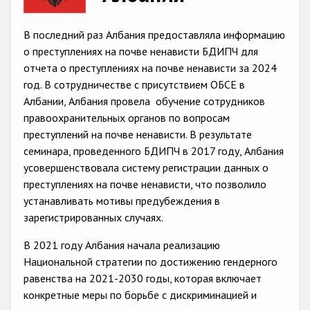
Racist and xenophobic hate crime
В последний раз Албания предоставляла информацию
Anti-Roma hate crime
о преступлениях на почве ненависти БДИПЧ для
отчета о преступлениях на почве ненависти за 2024
Anti-Semitic hate crime
год. В сотрудничестве с присутствием ОБСЕ в
Anti-Muslim hate crime
Албании, Албания провела обучение сотрудников
правоохранительных органов по вопросам
Anti-Christian hate crime
преступлений на почве ненависти. В результате
Other hate crime based on religion or belief
семинара, проведенного БДИПЧ в 2017 году, Албания
усовершенствовала систему регистрации данных о
Gender-based hate crime
преступлениях на почве ненависти, что позволило
Anti-LGBTI hate crime
устанавливать мотивы предубеждения в
зарегистрированных случаях.
Disability hate crime
В 2021 году Албания начала реализацию
Проекты БДИПЧ
Национальной стратегии по достижению гендерного
равенства на 2021-2030 годы, которая включает
Организации гражданского общества
конкретные меры по борьбе с дискриминацией и