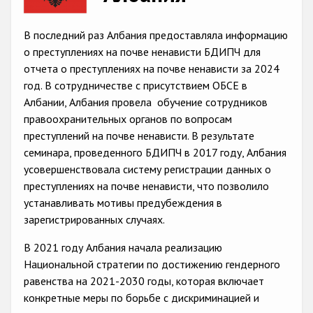
Racist and xenophobic hate crime
В последний раз Албания предоставляла информацию
Anti-Roma hate crime
о преступлениях на почве ненависти БДИПЧ для
отчета о преступлениях на почве ненависти за 2024
Anti-Semitic hate crime
год. В сотрудничестве с присутствием ОБСЕ в
Anti-Muslim hate crime
Албании, Албания провела обучение сотрудников
правоохранительных органов по вопросам
Anti-Christian hate crime
преступлений на почве ненависти. В результате
Other hate crime based on religion or belief
семинара, проведенного БДИПЧ в 2017 году, Албания
усовершенствовала систему регистрации данных о
Gender-based hate crime
преступлениях на почве ненависти, что позволило
Anti-LGBTI hate crime
устанавливать мотивы предубеждения в
зарегистрированных случаях.
Disability hate crime
В 2021 году Албания начала реализацию
Проекты БДИПЧ
Национальной стратегии по достижению гендерного
равенства на 2021-2030 годы, которая включает
Организации гражданского общества
конкретные меры по борьбе с дискриминацией и