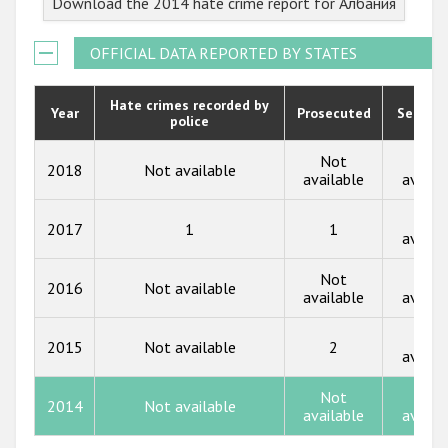
Download the 2014 hate crime report for Албания
2022
2021
OFFICIAL DATA REPORTED BY STATES
2020
Hate crimes recorded by
Year
Prosecuted
Senten
police
2019
2018
Not
Not
2018
Not available
available
availa
2017
Not
2017
1
1
2016
availa
2015
Not
Not
2016
Not available
available
availa
2014
Not
2013
2015
Not available
2
availa
2012
Not
Not
2014
Not available
2011
available
availa
2010