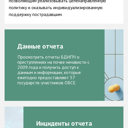
позволяющим реализовывать целенаправленную
политику и оказывать индивидуализированную
Racist and xenophobic hate crime
поддержку пострадавшим
.
Anti-Roma hate crime
Anti-Semitic hate crime
Anti-Muslim hate crime
Данные отчета
Anti-Christian hate crime
Просмотреть отчеты БДИПЧ о
Other hate crime based on religion or belief
преступлениях на почве ненависти с
2009 года и получить доступ к
Gender-based hate crime
данным и информации, которые
ежегодно предоставляют 57
Anti-LGBTI hate crime
государств-участников ОБСЕ.
Disability hate crime
Проекты БДИПЧ
Организации гражданского общества
Инциденты отчета