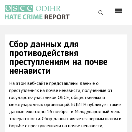
Перейти
к
Поиск
основному
содержанию
English
Сбор данных для
Русский
противодействия
Main
преступлениям на почве
Главная
navigation
ненависти
О нас
На этом веб-сайте представлены данные о
Наш мандат
преступлениях на почве ненависти, полученные от
Наша методология
государств-участников ОБСЕ, общественных и
международных организаций. БДИПЧ публикует такие
Карта сайта
данные ежегодно 16 ноября - в Международный день
Часто задаваемые вопросы
толерантности. Сбор данных является первым шагом в
борьбе с преступлениями на почве ненависти,
Данные о преступлениях на почве ненависти