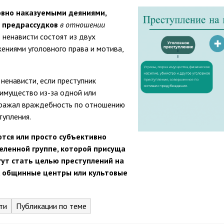
овно наказуемыми деяниями,
 предрас
судков
в отношении
 ненависти состоят из двух
ениями уголовного права и мотива,
ненависти, если преступник
 имущество из-за одной или
ыражал враждебность по отношению
тупления.
тся или просто субъективно
ленной группе, которой присуща
гут стать целью преступлений на
, общинные центры или культовые
ти
Публикации по теме