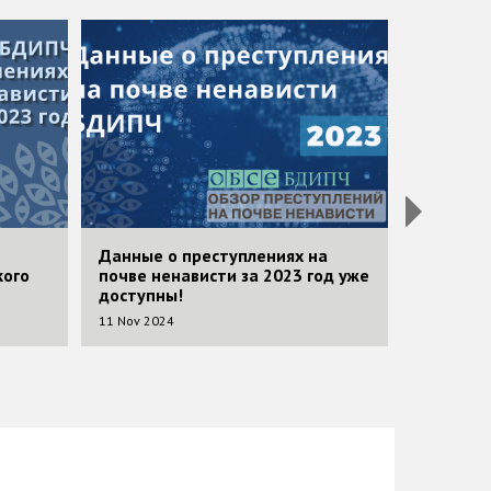
Image
Image
Данные о преступлениях на
Приём о
кого
почве ненависти за 2023 год уже
предста
доступны!
общества
11 Nov 2024
18 Feb 202