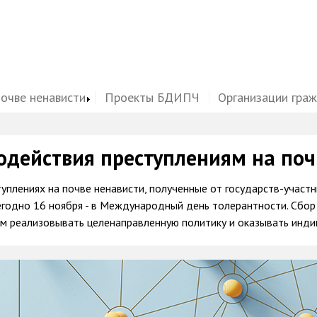
почве ненависти
Проекты БДИПЧ
Организации гра
одействия преступлениям на поч
туплениях на почве ненависти, полученные от государств-учас
годно 16 ноября - в Международный день толерантности. Сбор
им реализовывать целенаправленную политику и оказывать ин