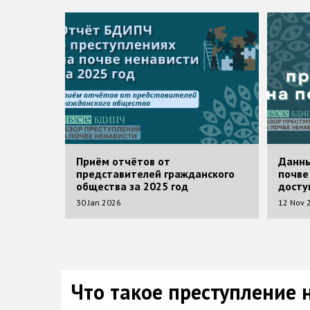
Image
Image
Ч в 2021
Приём отчётов от
Данны
нных
представителей гражданского
почве
 с
общества за 2025 год
досту
30 Jan 2026
12 Nov 
ьной
Что такое преступление 