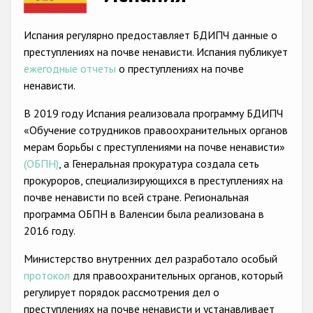
Racist and xenophobic hate crime
Испания регулярно предоставляет БДИПЧ данные о
Anti-Roma hate crime
преступлениях на почве ненависти. Испания публикует
ежегодные отчеты
о преступлениях на почве
Anti-Semitic hate crime
ненависти.
Anti-Muslim hate crime
В 2019 году Испания реализовала программу БДИПЧ
Anti-Christian hate crime
«Обучение сотрудников правоохранительных органов
мерам борьбы с преступлениями на почве ненависти»
Other hate crime based on religion or belief
(ОБПН)
, а Генеральная прокуратура создала сеть
Gender-based hate crime
прокуроров, специализирующихся в преступлениях на
почве ненависти по всей стране. Региональная
Anti-LGBTI hate crime
программа ОБПН в Валенсии была реализована в
Disability hate crime
2016 году.
Проекты БДИПЧ
Министерство внутренних дел разработало особый
протокол
для правоохранительных органов, который
Организации гражданского общества
регулирует порядок рассмотрения дел о
преступлениях на почве ненависти и устанавливает