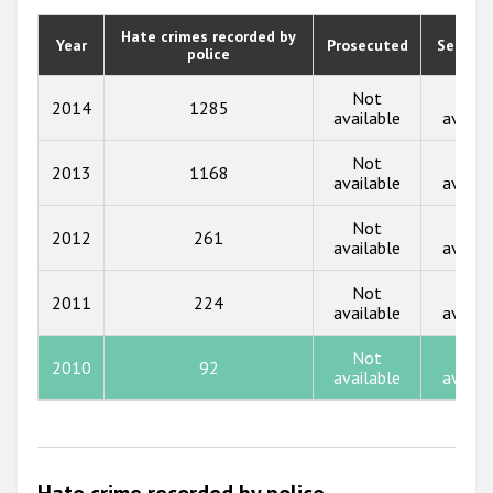
2020
Hate crimes recorded by
Year
Prosecuted
Senten
police
2019
2018
Not
Not
2014
1285
available
availa
2017
Not
Not
2013
1168
2016
available
availa
2015
Not
Not
2012
261
available
availa
2014
Not
Not
2013
2011
224
available
availa
2012
Not
Not
2010
92
2011
available
availa
2010
2009