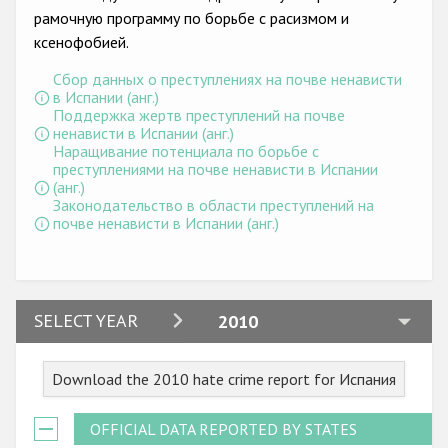
рамочную программу по борьбе с расизмом и
ксенофобией.
Сбор данных о преступлениях на почве ненависти
в Испании (анг.)
Поддержка жертв преступлений на почве
ненависти в Испании (анг.)
Наращивание потенциала по борьбе с
преступлениями на почве ненависти в Испании
(анг.)
Законодательство в области преступлений на
почве ненависти в Испании (анг.)
2024
SELECT YEAR
2010
2023
Download the 2010 hate crime report for Испания
2022
2021
OFFICIAL DATA REPORTED BY STATES