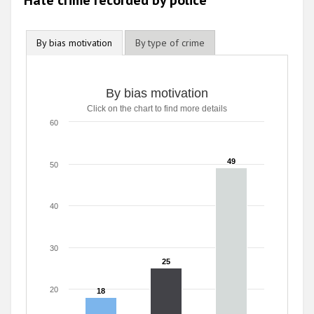
Hate crime recorded by police
By bias motivation
By type of crime
By bias motivation
Click on the chart to find more details
60
49
49
50
40
30
25
25
20
18
18