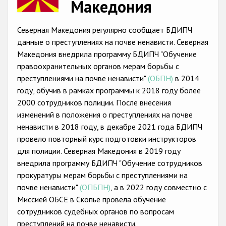
Македония
Racist and xenophobic hate crime
Северная Македония регулярно сообщает БДИПЧ
Anti-Roma hate crime
данные о преступлениях на почве ненависти. Северная
Anti-Semitic hate crime
Македония внедрила программу БДИПЧ "Обучение
правоохранительных органов мерам борьбы с
Anti-Muslim hate crime
преступлениями на почве ненависти"
(ОБПН)
в 2014
Anti-Christian hate crime
году, обучив в рамках программы к 2018 году более
2000 сотрудников полиции. После внесения
Other hate crime based on religion or belief
изменений в положения о преступлениях на почве
Gender-based hate crime
ненависти в 2018 году, в декабре 2021 года БДИПЧ
провело повторный курс подготовки инструкторов
Anti-LGBTI hate crime
для полиции. Северная Македония в 2019 году
Disability hate crime
внедрила программу БДИПЧ "Обучение сотрудников
прокуратуры мерам борьбы с преступлениями на
Проекты БДИПЧ
почве ненависти"
(ОПБПН)
, а в 2022 году совместно с
Миссией ОБСЕ в Скопье провела обучение
Организации гражданского общества
сотрудников судебных органов по вопросам
преступлений на почве ненависти.