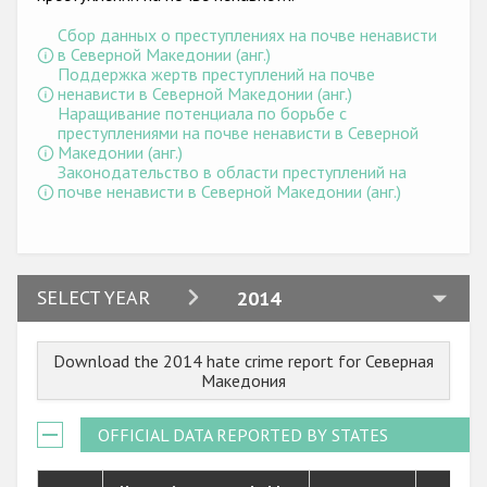
Государства-участники
Сбор данных о преступлениях на почве ненависти
в Северной Македонии (анг.)
Поддержка жертв преступлений на почве
ненависти в Северной Македонии (анг.)
Наращивание потенциала по борьбе с
преступлениями на почве ненависти в Северной
Македонии (анг.)
Законодательство в области преступлений на
почве ненависти в Северной Македонии (анг.)
2024
SELECT YEAR
2014
2023
Download the 2014 hate crime report for Северная
2022
Македония
2021
OFFICIAL DATA REPORTED BY STATES
2020