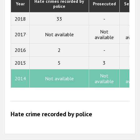
2019
Hate crimes recorded by
Year
Prosecuted
Senten
police
2018
2018
33
-
-
2017
Not
Not
2017
Not available
2016
available
availa
2015
2016
2
-
-
2014
2015
5
3
2
2013
Not
Not
2014
Not available
2012
available
availa
2011
2010
Hate crime recorded by police
2009