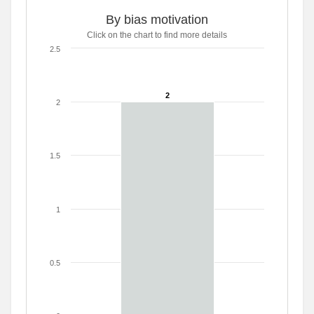
By bias motivation
Click on the chart to find more details
2.5
2
2
2
1.5
1
0.5