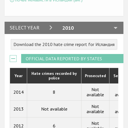
Государства-участники
2024
SELECT YEAR
2010
2023
Download the 2010 hate crime report for Исландия
2022
2021
OFFICIAL DATA REPORTED BY STATES
2020
Hate crimes recorded by
Year
Prosecuted
Senten
police
2019
2018
Not
Not
2014
8
available
availa
2017
Not
Not
2013
Not available
2016
available
availa
2015
Not
Not
2012
6