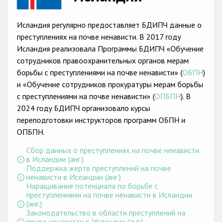
Racist and xenophobic hate crime
Исландия регулярно предоставляет БДИПЧ данные о
Anti-Roma hate crime
преступлениях на почве ненависти. В 2017 году
Исландия реализовала Программы БДИПЧ «Обучение
Anti-Semitic hate crime
сотрудников правоохранительных органов мерам
Anti-Muslim hate crime
борьбы с преступлениями на почве ненависти» (
ОБПН
)
и «Обучение сотрудников прокуратуры мерам борьбы
Anti-Christian hate crime
с преступлениями на почве ненависти» (
ОПБПН
). В
Other hate crime based on religion or belief
2024 году БДИПЧ организовало курсы
переподготовки инструкторов программ ОБПН и
Gender-based hate crime
ОПБПН.
Anti-LGBTI hate crime
Сбор данных о преступлениях на почве ненависти
в Исландии (анг.)
Disability hate crime
Поддержка жертв преступлений на почве
ненависти в Исландии (анг.)
Проекты БДИПЧ
Наращивание потенциала по борьбе с
преступлениями на почве ненависти в Исландии
(анг.)
Организации гражданского общества
Законодательство в области преступлений на
почве ненависти в Исландии (анг.)