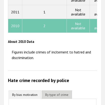
available
availa
2014
Not
Not
2013
2011
1
available
availa
2012
Not
Not
2010
2
2011
available
availa
2010
About 2010 Data
2009
Figures include crimes of incitement to hatred and
discrimination.
Hate crime recorded by police
By bias motivation
By type of crime