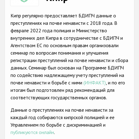
Racist and xenophobic hate crime
Кипр регулярно предоставляет БДИПЧ данные о
Anti-Roma hate crime
преступлениях на почве ненависти с 2018 года. В
феврале 2022 года полиция и Министерство
Anti-Semitic hate crime
внутренних дел Кипра в сотрудничестве с БДИПЧ и
Anti-Muslim hate crime
Агентством ЕС по основным правам организовали
семинар по вопросам понимания и улучшения
Anti-Christian hate crime
регистрации преступлений на почве ненависти и сбора
Other hate crime based on religion or belief
данных. Семинар был основан на Программе БДИПЧ
по содействию надлежащемy учету преступлений на
Gender-based hate crime
почве ненависти и борьбе с ними
(ИНФАКТ)
, и по его
Anti-LGBTI hate crime
итогам был подготовлен ряд рекомендаций для
соответствующих государственных органов.
Disability hate crime
Данные о преступлениях на почве ненависти за
Проекты БДИПЧ
каждый год собираются кипрской полицией и ее
Управлением по борьбе с дискриминацией и
Организации гражданского общества
публикуются онлайн
.