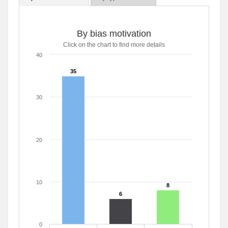
By bias motivation
Click on the chart to find more details
40
35
35
30
20
10
8
8
6
6
0