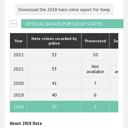
2023
Download the 2018 hate crime report for Кипр
2022
2021
OFFICIAL DATA REPORTED BY STATES
2020
Hate crimes recorded by
Year
Prosecuted
Senten
police
2019
2018
2022
32
10
4
2017
Not
Not
2021
33
available
availa
2016
2020
41
7
0
2015
2019
40
6
0
2014
2013
2018
30
3
0
2012
About 2018 Data
2011