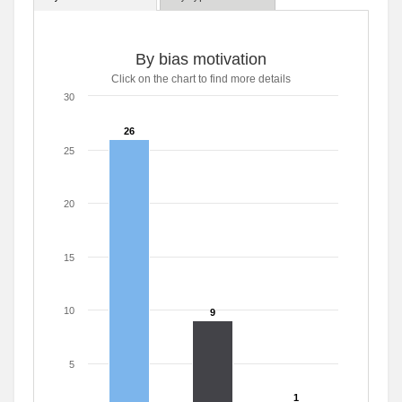
By bias motivation
Click on the chart to find more details
30
26
26
25
20
15
10
9
9
5
1
1