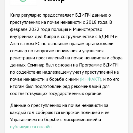
Racist and xenophobic hate crime
Кипр регулярно предоставляет БДИПЧ данные о
Anti-Roma hate crime
преступлениях на почве ненависти с 2018 года. В
феврале 2022 года полиция и Министерство
Anti-Semitic hate crime
внутренних дел Кипра в сотрудничестве с БДИПЧ и
Anti-Muslim hate crime
Агентством ЕС по основным правам организовали
семинар по вопросам понимания и улучшения
Anti-Christian hate crime
регистрации преступлений на почве ненависти и сбора
Other hate crime based on religion or belief
данных. Семинар был основан на Программе БДИПЧ
по содействию надлежащемy учету преступлений на
Gender-based hate crime
почве ненависти и борьбе с ними
(ИНФАКТ)
, и по его
Anti-LGBTI hate crime
итогам был подготовлен ряд рекомендаций для
соответствующих государственных органов.
Disability hate crime
Данные о преступлениях на почве ненависти за
Проекты БДИПЧ
каждый год собираются кипрской полицией и ее
Управлением по борьбе с дискриминацией и
Организации гражданского общества
публикуются онлайн
.