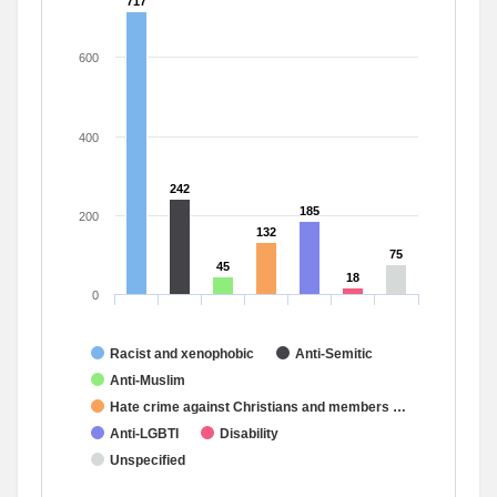
717
717
600
400
242
242
185
185
200
132
132
75
75
45
45
18
18
0
Racist and xenophobic
Anti-Semitic
Anti-Muslim
Hate crime against Christians and members …
Anti-LGBTI
Disability
Unspecified