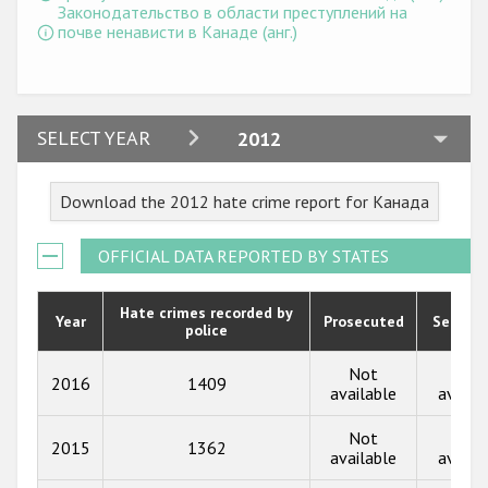
Законодательство в области преступлений на
почве ненависти в Канаде (анг.)
2024
SELECT YEAR
2012
2023
Download the 2012 hate crime report for Канада
2022
2021
OFFICIAL DATA REPORTED BY STATES
2020
Hate crimes recorded by
Year
Prosecuted
Senten
police
2019
2018
Not
Not
2016
1409
available
availa
2017
Not
Not
2015
1362
2016
available
availa