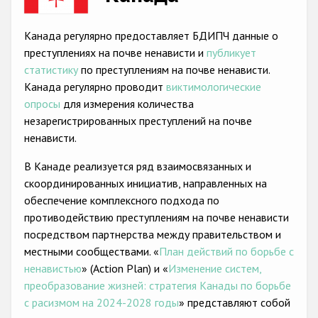
Racist and xenophobic hate crime
Канада регулярно предоставляет БДИПЧ данные о
Anti-Roma hate crime
преступлениях на почве ненависти и
публикует
статистику
по преступлениям на почве ненависти.
Anti-Semitic hate crime
Канада регулярно проводит
виктимологические
Anti-Muslim hate crime
опросы
для измерения количества
незарегистрированных преступлений на почве
Anti-Christian hate crime
ненависти.
Other hate crime based on religion or belief
В Канаде реализуется ряд взаимосвязанных и
Gender-based hate crime
скоординированных инициатив, направленных на
обеспечение комплексного подхода по
Anti-LGBTI hate crime
противодействию преступлениям на почве ненависти
Disability hate crime
посредством партнерства между правительством и
местными сообществами. «
План действий по борьбе с
Проекты БДИПЧ
ненавистью
» (Action Plan) и «
Изменение систем,
преобразование жизней: стратегия Канады по борьбе
Организации гражданского общества
с расизмом на 2024-2028 годы
» представляют собой