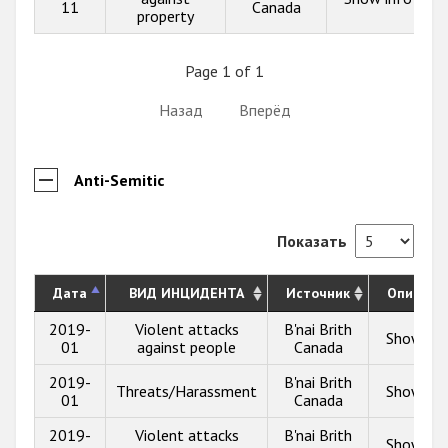
11
Canada
property
Page 1 of 1
Назад
Вперёд
Anti-Semitic
Показать
Дата
ВИД ИНЦИДЕНТА
Источник
Описани
2019-
Violent attacks
B'nai Brith
Show inf
01
against people
Canada
2019-
B'nai Brith
Threats/Harassment
Show inf
01
Canada
2019-
Violent attacks
B'nai Brith
Show inf