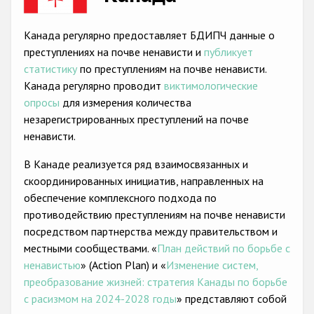
Racist and xenophobic hate crime
Канада регулярно предоставляет БДИПЧ данные о
Anti-Roma hate crime
преступлениях на почве ненависти и
публикует
статистику
по преступлениям на почве ненависти.
Anti-Semitic hate crime
Канада регулярно проводит
виктимологические
Anti-Muslim hate crime
опросы
для измерения количества
незарегистрированных преступлений на почве
Anti-Christian hate crime
ненависти.
Other hate crime based on religion or belief
В Канаде реализуется ряд взаимосвязанных и
Gender-based hate crime
скоординированных инициатив, направленных на
обеспечение комплексного подхода по
Anti-LGBTI hate crime
противодействию преступлениям на почве ненависти
Disability hate crime
посредством партнерства между правительством и
местными сообществами. «
План действий по борьбе с
Проекты БДИПЧ
ненавистью
» (Action Plan) и «
Изменение систем,
преобразование жизней: стратегия Канады по борьбе
Организации гражданского общества
с расизмом на 2024-2028 годы
» представляют собой