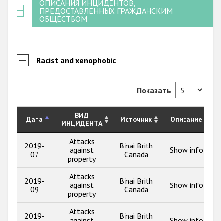
ОПИСАНИЯ ИНЦИДЕНТОВ,
ПРЕДОСТАВЛЕННЫХ ГРАЖДАНСКИМ
ОБЩЕСТВОМ
Racist and xenophobic
Показать
ВИД
Дата
Источник
Описание
ИНЦИДЕНТА
Attacks
2019-
B'nai Brith
against
Show info
07
Canada
property
Attacks
2019-
B'nai Brith
against
Show info
09
Canada
property
Attacks
2019-
B'nai Brith
against
Show info