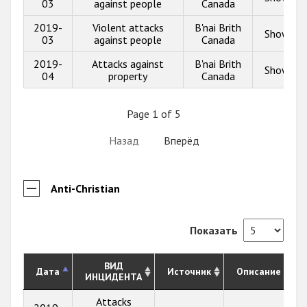
03
against people
Canada
2019-
Violent attacks
B'nai Brith
Show inf
03
against people
Canada
2019-
Attacks against
B'nai Brith
Show inf
04
property
Canada
Page 1 of 5
Назад
Вперёд
Anti-Christian
Показать
ВИД
Дата
Источник
Описание
ИНЦИДЕНТА
Attacks