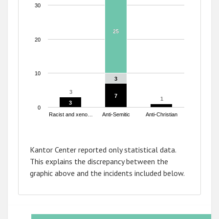
30
25
25
20
10
3
3
3
3
7
7
1
1
3
3
0
Racist and xeno…
Anti-Semitic
Anti-Christian
End of interactive chart.
Kantor Center reported only statistical data.
This explains the discrepancy between the
graphic above and the incidents included below.