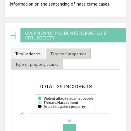
information on the sentencing of hate crime cases.
OVERVIEW OF INCIDENTS REPORTED BY
CIVIL SOCIETY
Total Incidents
Targeted properties
Type of property attacks
TOTAL 39 INCIDENTS
TOTAL 39 INCIDENTS
Bar chart with 3 data series.
The chart has 1 X axis displaying categories.
Violent attacks against people
Threats/Harassment
The chart has 1 Y axis displaying values. Range: 0 to 40.
Attacks against property
40
35
35