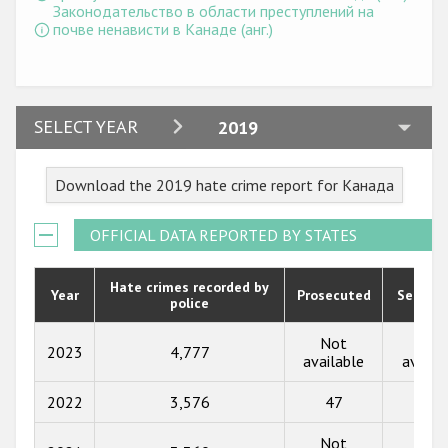
Законодательство в области преступлений на
почве ненависти в Канаде (анг.)
2024
SELECT YEAR
2019
2023
Download the 2019 hate crime report for Канада
2022
2021
OFFICIAL DATA REPORTED BY STATES
2020
Hate crimes recorded by
Year
Prosecuted
Senten
police
2019
2018
Not
Not
2023
4,777
available
availa
2017
2022
3,576
47
15
2016
Not
Not