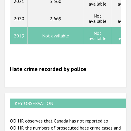
2015
2021
3,360
available
availa
2014
Not
Not
2020
2,669
available
availa
2013
2012
Not
Not
2019
Not available
available
availa
2011
2010
2009
Hate crime recorded by police
KEY OBSERVATION
ODIHR observes that Canada has not reported to
ODIHR the numbers of prosecuted hate crime cases and