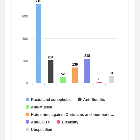
710
710
600
400
218
218
204
204
200
139
139
61
61
52
52
8
8
0
Racist and xenophobic
Anti-Semitic
Anti-Muslim
Hate crime against Christians and members …
Anti-LGBTI
Disability
Unspecified