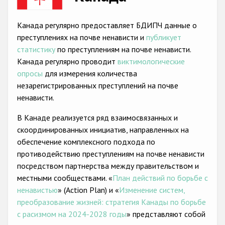
Racist and xenophobic hate crime
Канада регулярно предоставляет БДИПЧ данные о
Anti-Roma hate crime
преступлениях на почве ненависти и
публикует
статистику
по преступлениям на почве ненависти.
Anti-Semitic hate crime
Канада регулярно проводит
виктимологические
Anti-Muslim hate crime
опросы
для измерения количества
незарегистрированных преступлений на почве
Anti-Christian hate crime
ненависти.
Other hate crime based on religion or belief
В Канаде реализуется ряд взаимосвязанных и
Gender-based hate crime
скоординированных инициатив, направленных на
обеспечение комплексного подхода по
Anti-LGBTI hate crime
противодействию преступлениям на почве ненависти
Disability hate crime
посредством партнерства между правительством и
местными сообществами. «
План действий по борьбе с
Проекты БДИПЧ
ненавистью
» (Action Plan) и «
Изменение систем,
преобразование жизней: стратегия Канады по борьбе
Организации гражданского общества
с расизмом на 2024-2028 годы
» представляют собой