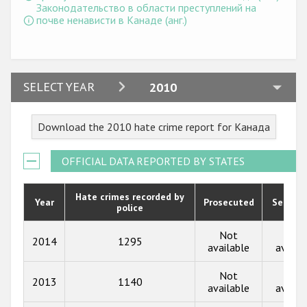
Законодательство в области преступлений на
почве ненависти в Канаде (анг.)
2024
SELECT YEAR
2010
2023
Download the 2010 hate crime report for Канада
2022
2021
OFFICIAL DATA REPORTED BY STATES
2020
Hate crimes recorded by
Year
Prosecuted
Senten
police
2019
2018
Not
Not
2014
1295
available
availa
2017
Not
Not
2013
1140
2016
available
availa