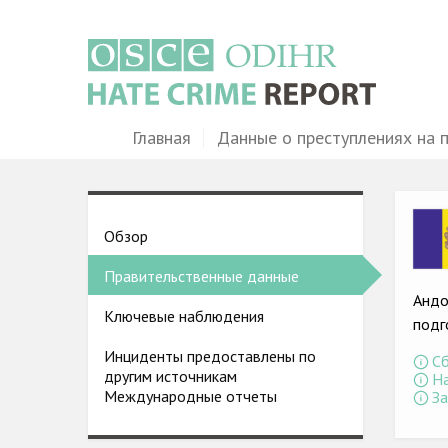
Перейти
к
основному
содержанию
Main
Главная
Данные о преступлениях на 
navigation
Ima
Country
Обзор
pages
Правительственные данные
menu
Андо
Ключевые наблюдения
подг
Инциденты предоставлены по
Сб
другим источникам
На
Международные отчеты
За