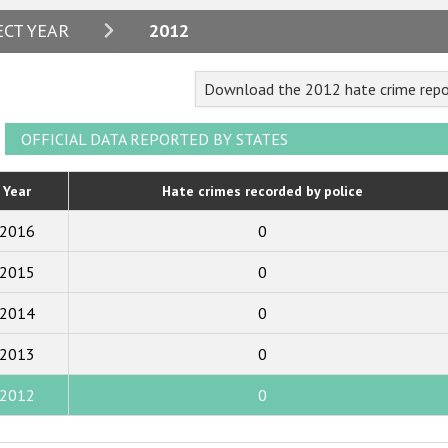
2024
ECT YEAR
2012
2023
Download the 2012 hate crime repo
2022
2021
OFFICIAL DATA REPORTED BY STATES
2020
Year
Hate crimes recorded by police
2019
2016
0
2018
2015
0
2017
2014
0
2016
2015
2013
0
2014
2012
0
2013