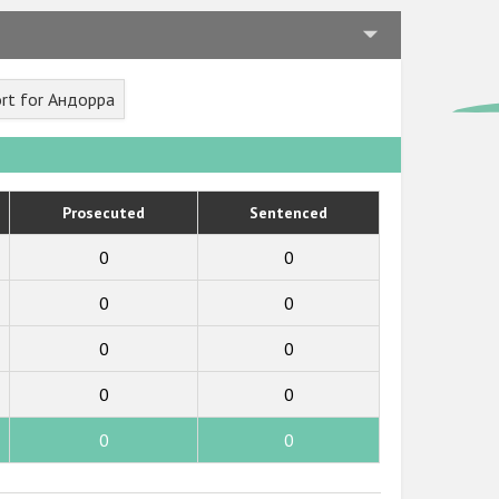
rt for Андорра
Prosecuted
Sentenced
0
0
0
0
0
0
0
0
0
0