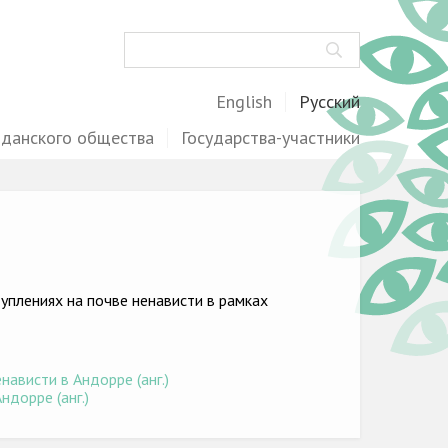
Поиск
English
Русский
жданского общества
Государства-участники
плениях на почве ненависти в рамках
ависти в Андорре (анг.)
ндорре (анг.)