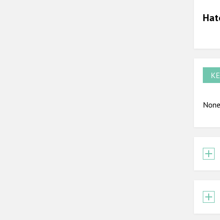
Hat
KE
None 