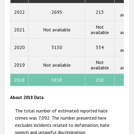
2018
Not
2022
2695
213
availa
2017
Not
Not
2021
Not available
2016
available
availa
2015
Not
2020
3150
334
availa
2014
Not
Not
2013
2019
Not available
available
availa
2012
2018
5858
218
-
2011
2010
About 2018 Data
2009
The total number of estimated reported hate
crimes was 7,092. The number presented here
excludes incidents related to defamation, hate
speech and unlawful discrimination.