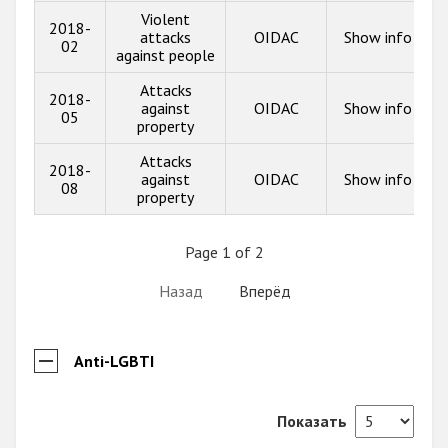
Violent
2018-
attacks
OIDAC
Show info
02
against people
Attacks
2018-
against
OIDAC
Show info
05
property
Attacks
2018-
against
OIDAC
Show info
08
property
Page 1 of 2
Назад
Вперёд
Anti-LGBTI
Показать