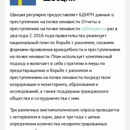
Racist and xenophobic hate crime
Швеция регулярно предоставляет БДИПЧ данные о
Anti-Roma hate crime
преступлениях на почве ненависти. Отчеты о
преступлениях на почве ненависти
публикуются
раз в
Anti-Semitic hate crime
два года. С 2016 года правительство реализует
Anti-Muslim hate crime
национальный план по борьбе с расизмом, схожими
формами проявления враждебности и преступлениями
Anti-Christian hate crime
на почве ненависти. План использует комплексный
Other hate crime based on religion or belief
подход и включает в себя стратегии и меры по
предотвращению и борьбе с расизмом и
Gender-based hate crime
преступлениями на почве ненависти посредством
Anti-LGBTI hate crime
координации и мониторинга, образования и
исследований, а также поддержки гражданского
Disability hate crime
общества и сотрудничества с ним.
Проекты БДИПЧ
Три различных виктимологических опроса проводятся
с интервалом в один, два и три года с целью
Организации гражданского общества
определения количества незарегистрированных