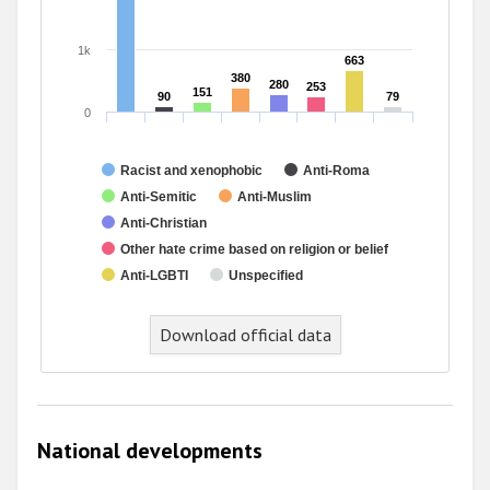
1k
663
663
380
380
280
280
253
253
151
151
90
90
79
79
0
Racist and xenophobic
Anti-Roma
Anti-Semitic
Anti-Muslim
Anti-Christian
Other hate crime based on religion or belief
Anti-LGBTI
Unspecified
End of interactive chart.
Download official data
National developments