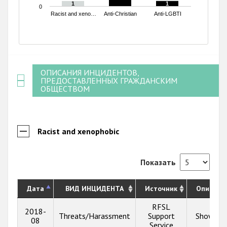
1
1
1
1
0
Racist and xeno…
Anti-Christian
Anti-LGBTI
End of interactive chart.
ОПИСАНИЯ ИНЦИДЕНТОВ,
ПРЕДОСТАВЛЕННЫХ ГРАЖДАНСКИМ
ОБЩЕСТВОМ
Racist and xenophobic
Показать
Дата
ВИД ИНЦИДЕНТА
Источник
Описани
RFSL
2018-
Threats/Harassment
Support
Show inf
08
Service