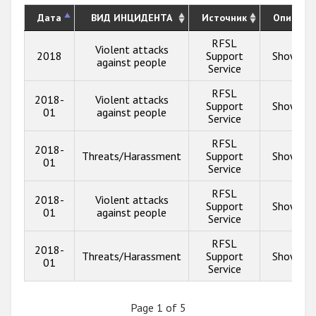
Дата
ВИД ИНЦИДЕНТА
Источник
Описани
RFSL
Violent attacks
2018
Support
Show inf
against people
Service
RFSL
2018-
Violent attacks
Support
Show inf
01
against people
Service
RFSL
2018-
Threats/Harassment
Support
Show inf
01
Service
RFSL
2018-
Violent attacks
Support
Show inf
01
against people
Service
RFSL
2018-
Threats/Harassment
Support
Show inf
01
Service
Page 1 of 5