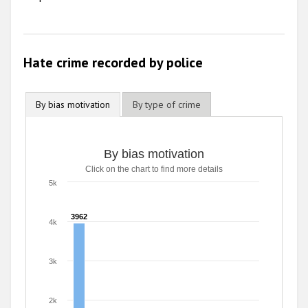
Hate crime recorded by police
By bias motivation
By type of crime
By bias motivation
By bias motivation
Click on the chart to find more details
Bar chart with 8 data series.
Click on the chart to find more details
5k
The chart has 1 X axis displaying categories.
The chart has 1 Y axis displaying values. Range: 0 to 5000
3962
3962
4k
3k
2k