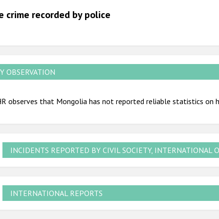
2012
e crime recorded by police
2011
2010
2009
Y OBSERVATION
R observes that Mongolia has not reported reliable statistics on 
INCIDENTS REPORTED BY CIVIL SOCIETY, INTERNATIONAL 
INTERNATIONAL REPORTS