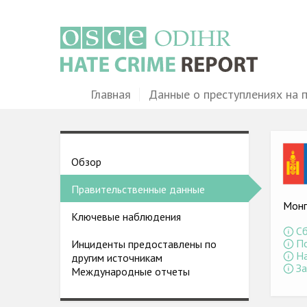
Перейти
к
основному
содержанию
Main
Главная
Данные о преступлениях на 
navigation
Ima
Country
Обзор
pages
Правительственные данные
menu
Монг
Ключевые наблюдения
Сб
По
Инциденты предоставлены по
На
другим источникам
За
Международные отчеты