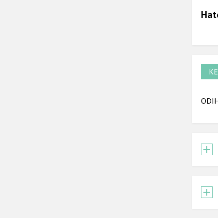
Hat
KE
ODIH