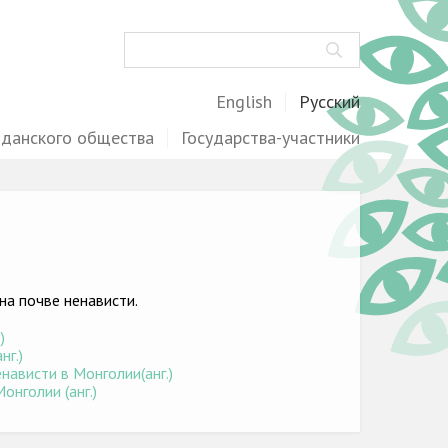
Поиск
English
Русский
жданского общества
Государства-участники
на почве ненависти.
)
нг.)
нависти в Монголии(анг.)
онголии (анг.)