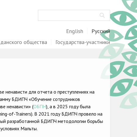
Поиск
English
Русский
жданского общества
Государства-участники
е ненависти для отчета о преступлениях на
ограмму БДИПЧ «Обучение сотрудников
ве ненависти» (
ОБПН
), а в 2025 году была
ing-of-Trainers). В 2021 году БДИПЧ провело на
нный разработанной БДИПЧ методологии борьбы
 условиях Мальты.