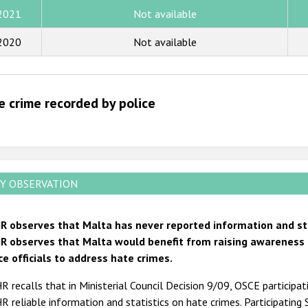
2015
2021
Not available
2014
2020
Not available
2013
2012
e crime recorded by police
2011
2010
2009
Y OBSERVATION
R observes that Malta has never reported information and stat
R observes that Malta would benefit from raising awareness a
ice officials to address hate crimes.
 recalls that in Ministerial Council Decision 9/09, OSCE participa
 reliable information and statistics on hate crimes. Participating