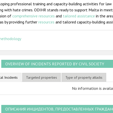
oping professional training and capacity-building activities for law
ing with hate crimes. ODIHR stands ready to support Malta in mee
ision of
comprehensive resources
and
tailored assistance
in the are
as by providing further
resources
and tailored capacity-building ass
methodology
OVERVIEW OF INCIDENTS REPORTED BY CIVIL SOCIETY
tal Incidents
Targeted properties
Type of property attacks
No information is availa
ОПИСАНИЯ ИНЦИДЕНТОВ, ПРЕДОСТАВЛЕННЫХ ГРАЖДА