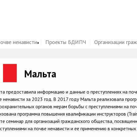
почве ненависти
Проекты БДИПЧ
Организации гра
ge
Мальта
та предоставила информацию и данные о преступлениях на почв
е ненависти за 2023 год. В 2017 году Мальта реализовала пр
оохранительных органов мерам борьбы с преступлениями на поч
изована программа повышения квалификации инструкторов (Train
те семинар для организаций гражданского общества, посвяще
еступлениями на почве ненависти и ее применению в конкретных