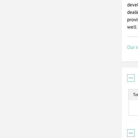
devel
deal
prov
well 
Our 
To