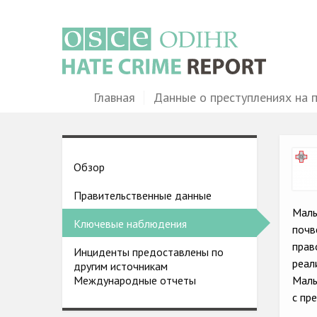
Перейти
к
основному
содержанию
Main
Главная
Данные о преступлениях на 
navigation
Ima
Country
Обзор
pages
Правительственные данные
menu
Маль
Ключевые наблюдения
почв
прав
Инциденты предоставлены по
реал
другим источникам
Маль
Международные отчеты
с пр