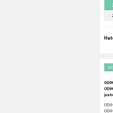
Hat
KE
ODIH
ODIH
just
ODIHR
ODIHR