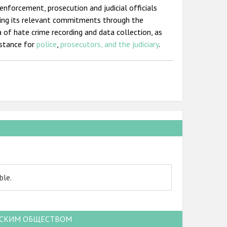
 enforcement, prosecution and judicial officials
ting its relevant commitments through the
a of hate crime recording and data collection, as
istance for
police
,
prosecutors, and the judiciary
.
ble.
НСКИМ ОБЩЕСТВОМ