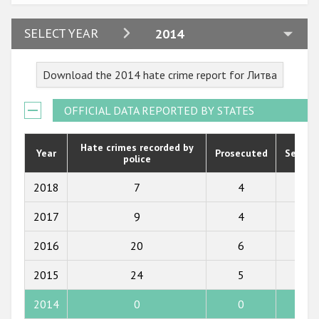
2024
SELECT YEAR
2014
2023
Download the 2014 hate crime report for Литва
2022
2021
OFFICIAL DATA REPORTED BY STATES
2020
Hate crimes recorded by
Year
Prosecuted
Senten
police
2019
2018
2018
7
4
2
2017
2017
9
4
3
2016
2016
20
6
7
2015
2015
24
5
4
2014
2014
0
0
0
2013