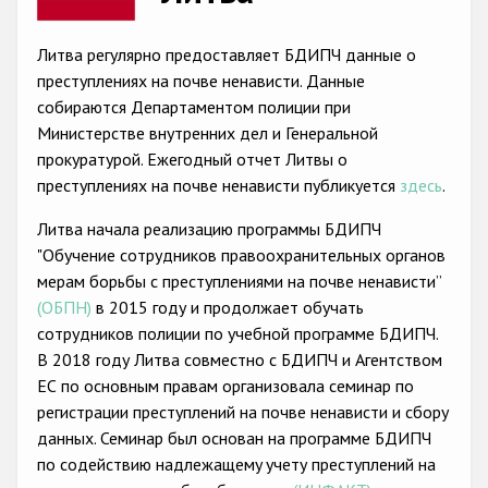
Racist and xenophobic hate crime
Литва регулярно предоставляет БДИПЧ данные о
Anti-Roma hate crime
преступлениях на почве ненависти. Данные
собираются Департаментом полиции при
Anti-Semitic hate crime
Министерстве внутренних дел и Генеральной
Anti-Muslim hate crime
прокуратурой. Ежегодный отчет Литвы о
преступлениях на почве ненависти публикуется
здесь
.
Anti-Christian hate crime
Литва начала реализацию программы БДИПЧ
Other hate crime based on religion or belief
"Обучение сотрудников правоохранительных органов
Gender-based hate crime
мерам борьбы с преступлениями на почве ненависти”
(ОБПН)
в 2015 году и продолжает обучать
Anti-LGBTI hate crime
сотрудников полиции по учебной программе БДИПЧ.
Disability hate crime
В 2018 году Литва совместно с БДИПЧ и Агентством
ЕС по основным правам организовала семинар по
Проекты БДИПЧ
регистрации преступлений на почве ненависти и сбору
данных. Семинар был основан на программе БДИПЧ
Организации гражданского общества
по содействию надлежащемy учету преступлений на