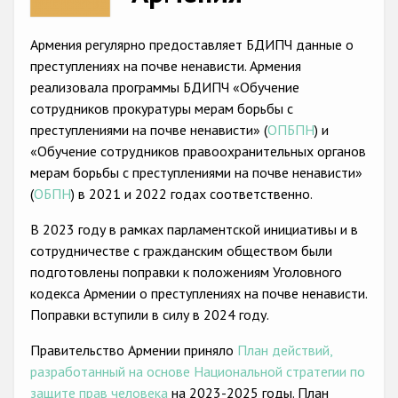
Racist and xenophobic hate crime
Армения регулярно предоставляет БДИПЧ данные о
Anti-Roma hate crime
преступлениях на почве ненависти. Армения
реализовала программы БДИПЧ «Обучение
Anti-Semitic hate crime
сотрудников прокуратуры мерам борьбы с
Anti-Muslim hate crime
преступлениями на почве ненависти» (
ОПБПН
) и
«Обучение сотрудников правоохранительных органов
Anti-Christian hate crime
мерам борьбы с преступлениями на почве ненависти»
Other hate crime based on religion or belief
(
ОБПН
) в 2021 и 2022 годах соответственно.
Gender-based hate crime
В 2023 году в рамках парламентской инициативы и в
сотрудничестве с гражданским обществом были
Anti-LGBTI hate crime
подготовлены поправки к положениям Уголовного
Disability hate crime
кодекса Армении о преступлениях на почве ненависти.
Поправки вступили в силу в 2024 году.
Проекты БДИПЧ
Правительство Армении приняло
План действий,
Организации гражданского общества
разработанный на основе Национальной стратегии по
защите прав человека
на 2023-2025 годы. План