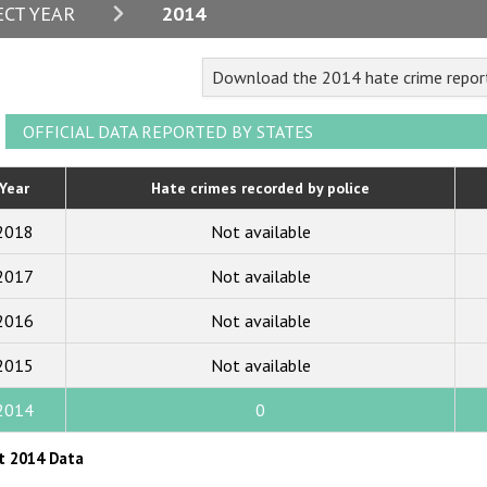
2024
ECT YEAR
2014
2023
Download the 2014 hate crime repor
2022
2021
OFFICIAL DATA REPORTED BY STATES
2020
Year
Hate crimes recorded by police
2019
2018
Not available
2018
2017
Not available
2017
2016
Not available
2016
2015
2015
Not available
2014
2014
0
2013
t 2014 Data
2012