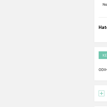
No
Hat
KE
ODIH