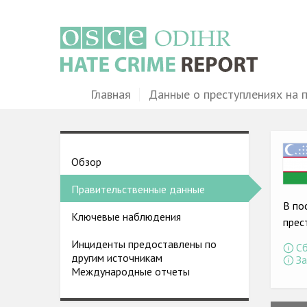
Перейти
к
основному
содержанию
Main
Главная
Данные о преступлениях на 
navigation
Ima
Country
Обзор
pages
Правительственные данные
menu
В по
Ключевые наблюдения
прес
Инциденты предоставлены по
Сб
другим источникам
За
Международные отчеты