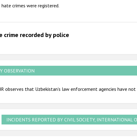
 hate crimes were registered.
2011
2010
2009
e crime recorded by police
Y OBSERVATION
R observes that Uzbekistan’s law enforcement agencies have not r
INCIDENTS REPORTED BY CIVIL SOCIETY, INTERNATIONAL 