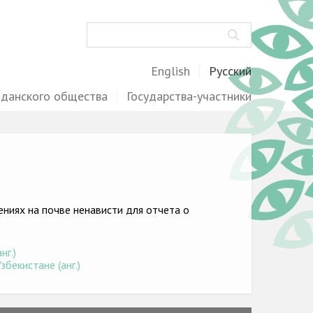
Поиск
English
Русский
жданского общества
Государства-участники
ниях на почве ненависти для отчета о
нг.)
бекистане (анг.)