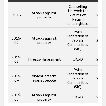
Counselling
Network for
Attacks against
2016
Victims of
Show 
property
Racism
humanrights.ch
Swiss
Federation of
2016-
Attacks against
Jewish
Show 
02
property
Communities
(SIG)
2016-
Threats/Harassment
CICAD
Show 
03
Swiss
Federation of
2016-
Violent attacks
Jewish
Show 
04
against people
Communities
(SIG)
2016-
Attacks against
CICAD
Show 
05
property