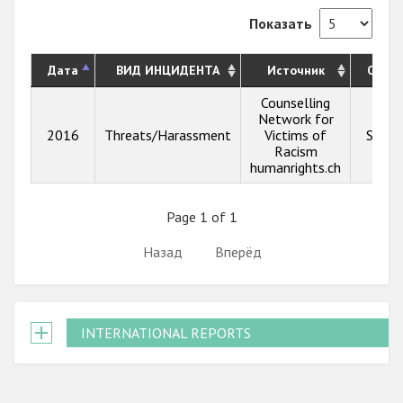
Показать
Дата
ВИД ИНЦИДЕНТА
Источник
Опис
Counselling
Network for
2016
Threats/Harassment
Victims of
Show 
Racism
humanrights.ch
Page 1 of 1
Назад
Вперёд
INTERNATIONAL REPORTS