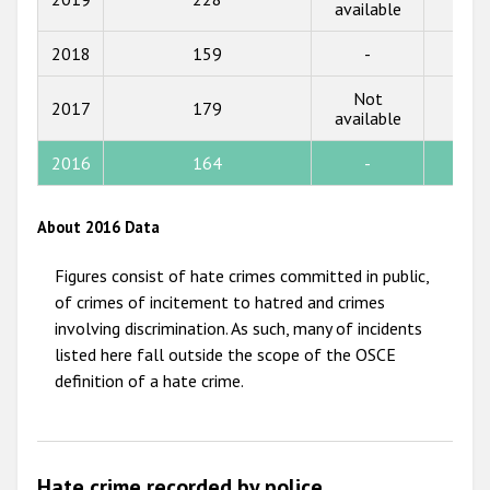
available
2015
2018
159
-
45
2014
Not
2013
2017
179
50
available
2012
2016
164
-
50
2011
2010
About 2016 Data
2009
Figures consist of hate crimes committed in public,
of crimes of incitement to hatred and crimes
involving discrimination. As such, many of incidents
listed here fall outside the scope of the OSCE
definition of a hate crime.
Hate crime recorded by police