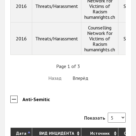
Network for
2016
Threats/Harassment
Victims of
Show 
Racism
humanrights.ch
Counselling
Network for
2016
Threats/Harassment
Victims of
Show 
Racism
humanrights.ch
Page 1 of 3
Назад
Вперёд
Anti-Semitic
Показать
Дата
ВИД ИНЦИДЕНТА
Источник
Опис