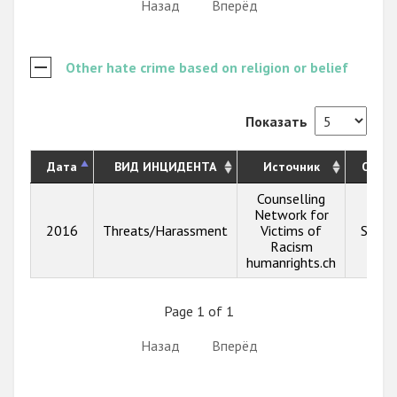
Назад
Вперёд
Other hate crime based on religion or belief
Показать
Дата
ВИД ИНЦИДЕНТА
Источник
Опис
Counselling
Network for
2016
Threats/Harassment
Victims of
Show 
Racism
humanrights.ch
Page 1 of 1
Назад
Вперёд