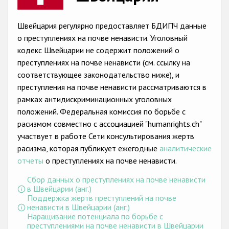
Racist and xenophobic hate crime
Швейцария регулярно предоставляет БДИПЧ данные
Anti-Roma hate crime
о преступлениях на почве ненависти. Уголовный
кодекс Швейцарии не содержит положений о
Anti-Semitic hate crime
преступлениях на почве ненависти (см. ссылку на
Anti-Muslim hate crime
соответствующее законодательство ниже), и
преступления на почве ненависти рассматриваются в
Anti-Christian hate crime
рамках антидискриминационных уголовных
Other hate crime based on religion or belief
положений. Федеральная комиссия по борьбе с
расизмом совместно с ассоциацией "humanrights.ch"
Gender-based hate crime
участвует в работе Сети консультирования жертв
Anti-LGBTI hate crime
расизма, которая публикует ежегодные
аналитические
отчеты
о преступлениях на почве ненависти.
Disability hate crime
Сбор данных о преступлениях на почве ненависти
в Швейцарии (анг.)
Проекты БДИПЧ
Поддержка жертв преступлений на почве
ненависти в Швейцарии (анг.)
Организации гражданского общества
Наращивание потенциала по борьбе с
преступлениями на почве ненависти в Швейцарии