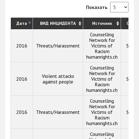
Показать
Дата
ВИД ИНЦИДЕНТА
Источник
Опис
Counselling
Network for
2016
Threats/Harassment
Victims of
Show 
Racism
humanrights.ch
Counselling
Network for
Violent attacks
2016
Victims of
Show 
against people
Racism
humanrights.ch
Counselling
Network for
2016
Threats/Harassment
Victims of
Show 
Racism
humanrights.ch
Counselling