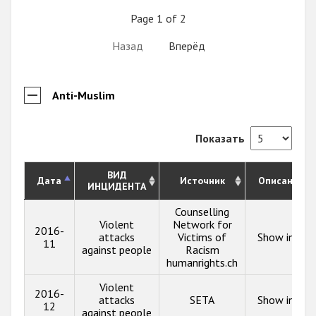
Page 1 of 2
Назад
Вперёд
Anti-Muslim
Показать
ВИД
Дата
Источник
Описание
ИНЦИДЕНТА
Counselling
Violent
Network for
2016-
attacks
Victims of
Show info
11
against people
Racism
humanrights.ch
Violent
2016-
attacks
SETA
Show info
12
against people