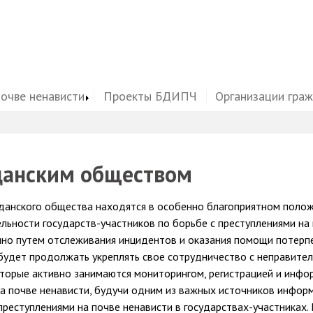
почве ненависти
Проекты БДИПЧ
Организации гра
данским обществом
данского общества находятся в особенно благоприятном поло
льности государств-участников по борьбе с преступлениями на
нно путем отслеживания инцидентов и оказания помощи потерп
удет продолжать укреплять свое сотрудничество с неправите
оторые активно занимаются мониторингом, регистрацией и инф
на почве ненависти, будучи одним из важных источников инфор
преступлениями на почве ненависти в государствах-участниках.