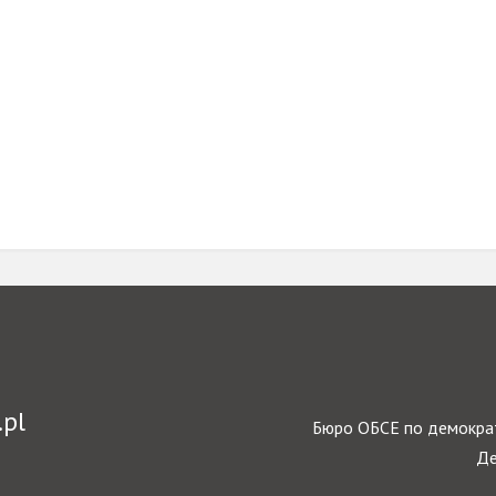
.pl
Бюро ОБСЕ по демократ
Де