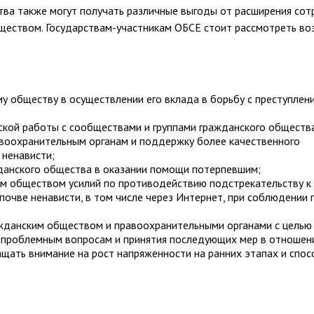
тва также могут получать различные выгоды от расширения сот
ществом. Государствам-участникам ОБСЕ стоит рассмотреть в
у обществу в осуществлении его вклада в борьбу с преступлен
кой работы с сообществами и группами гражданского общества
авоохранительным органам и поддержку более качественного
 ненависти;
данского общества в оказании помощи потерпевшим;
им обществом усилий по противодействию подстрекательству к
почве ненависти, в том числе через Интернет, при соблюдении 
ажданским обществом и правоохранительными органами с целью
о проблемным вопросам и принятия последующих мер в отношен
щать внимание на рост напряженности на ранних этапах и спо