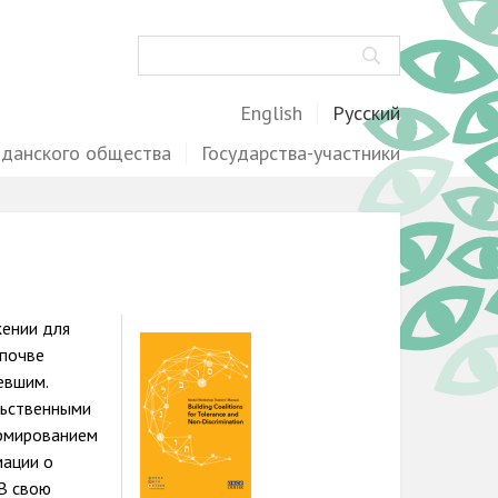
Поиск
English
Русский
жданского общества
Государства-участники
жении для
Image
 почве
евшим.
льственными
ормированием
мации о
 В свою