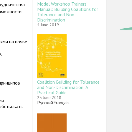
Model Workshop Trainers’
рудничества
Manual: Building Coalitions for
озможности
Tolerance and Non-
Discrimination
4 June 2019
Image
иями на почве
,
Coalition Building for Tolerance
принципов
and Non-Discrimination: A
Practical Guide
25 June 2018
ии
Link
Русский
Link
Français
собствовать
Image