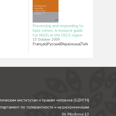
Preventing and responding to
hate crimes: A resource guide
for NGOs in the OSCE region
15 October 2009
Link
Français
Link
Русский
Link
Українська
Link
Türk
ическим институтам и правам человека (БДИПЧ)
партамент по толерантности и недискриминации
Ул. Miodowa 10