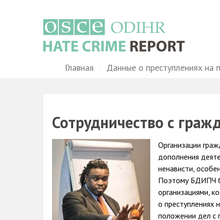
Перейти
к
основному
содержанию
Main
Главная
Данные о преступлениях на 
navigation
Сотрудничество с граж
Image
Организации граж
дополнения деяте
ненависти, особе
Поэтому БДИПЧ б
организациями, к
о преступлениях 
положении дел с 