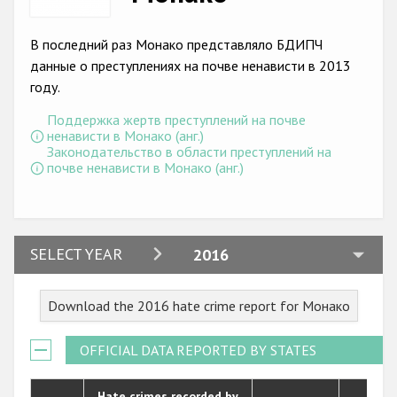
Racist and xenophobic hate crime
В последний раз Монако представляло БДИПЧ
Anti-Roma hate crime
данные о преступлениях на почве ненависти в 2013
году.
Anti-Semitic hate crime
Поддержка жертв преступлений на почве
Anti-Muslim hate crime
ненависти в Монако (анг.)
Законодательство в области преступлений на
Anti-Christian hate crime
почве ненависти в Монако (анг.)
Other hate crime based on religion or belief
Gender-based hate crime
2024
SELECT YEAR
2016
Anti-LGBTI hate crime
2023
Disability hate crime
Download the 2016 hate crime report for Монако
2022
Проекты БДИПЧ
2021
OFFICIAL DATA REPORTED BY STATES
Организации гражданского общества
2020
Hate crimes recorded by