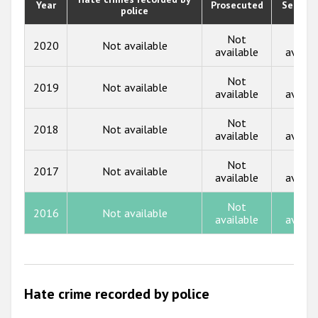
Year
Prosecuted
Senten
Государства-участники
police
2019
2018
Not
Not
2020
Not available
available
availa
2017
Not
Not
2019
Not available
2016
available
availa
2015
Not
Not
2018
Not available
available
availa
2014
Not
Not
2013
2017
Not available
available
availa
2012
Not
Not
2016
Not available
2011
available
availa
2010
2009
Hate crime recorded by police