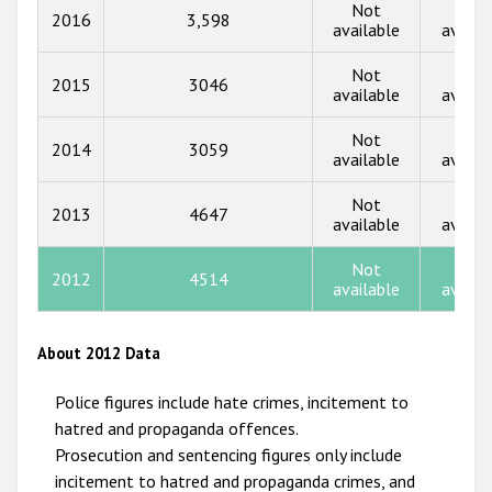
2018
Not
Not
2016
3,598
available
availa
2017
Not
Not
2015
3046
2016
available
availa
2015
Not
Not
2014
3059
available
availa
2014
Not
Not
2013
2013
4647
available
availa
2012
Not
Not
2012
4514
2011
available
availa
2010
About 2012 Data
2009
Police figures include hate crimes, incitement to
hatred and propaganda offences.
Prosecution and sentencing figures only include
incitement to hatred and propaganda crimes, and