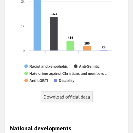
2k
1374
1374
1k
414
414
186
186
29
29
0
Racist and xenophobic
Anti-Semitic
Hate crime against Christians and members …
Anti-LGBTI
Disability
Download official data
National developments