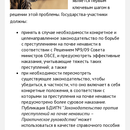
является первым
ключевым шагом в
Racist and xenophobic hate crime
решении этой проблемы. Государства-участники
Anti-Roma hate crime
должны:
Anti-Semitic hate crime
принять в случае необходимости конкретное и
целенаправленное законодательство по борьбе
Anti-Muslim hate crime
с преступлениями на почве ненависти в
соответствии с Решением №9/09 Совета
Anti-Christian hate crime
министров ОБСЕ, и предусмотреть эффективные
наказания, учитывающие тяжесть таких
Other hate crime based on religion or belief
преступлений; а также
при необходимости пересмотреть
Gender-based hate crime
существующее законодательство, чтобы
Anti-LGBTI hate crime
убедиться, в частности, что оно включает в себя
конкретные положения, в соответствии с
Disability hate crime
которыми за преступления на почве ненависти
предусмотрено более суровое наказание.
Проекты БДИПЧ
Публикация БДИПЧ
"Законодательство против
преступлений на почве ненависти –
Практическое руководство"
может
Организации гражданского общества
использоваться в качестве справочного пособия