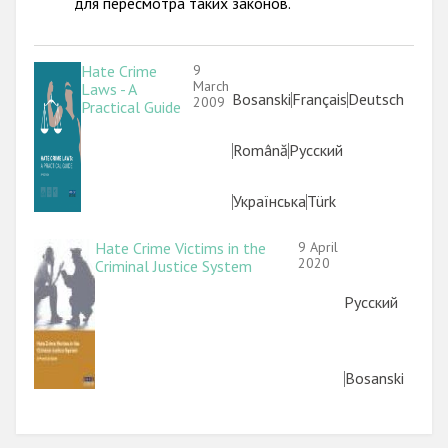
для пересмотра таких законов.
Государства-участники
Image
Hate Crime
9
March
Laws - A
Link
Bosanski
Link
Français
Link
Deutsch
2009
Practical Guide
Link
Română
Link
Русский
Link
Українська
Link
Türk
Image
Hate Crime Victims in the
9 April
2020
Criminal Justice System
Link
Русский
Link
Bosanski