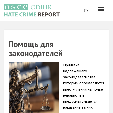
Перейти
к
Поиск
основному
содержанию
English
Русский
Помощь для
Main
законодателей
Главная
navigation
О нас
Image
Принятие
надлежащего
Наш мандат
законодательства,
Наша методология
которым определяются
преступления на почве
Карта сайта
ненависти и
Часто задаваемые вопросы
предусматривается
наказание за них,
Данные о преступлениях на почве ненависти