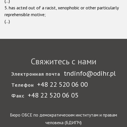
(...)
5. has acted out of a racist, xenophobic or other particularly
Racist and xenophobic hate crime
reprehensible motive;
Anti-Roma hate crime
(...)
Anti-Semitic hate crime
Anti-Muslim hate crime
Anti-Christian hate crime
Свяжитесь с нами
Other hate crime based on religion or belief
Gender-based hate crime
tndinfo@odihr.pl
Электронная почта
Anti-LGBTI hate crime
+48 22 520 06 00
Телефон
Disability hate crime
+48 22 520 06 05
Факс
Проекты БДИПЧ
Бюро ОБСЕ по демократическим институтам и правам
Организации гражданского общества
человека (БДИПЧ)