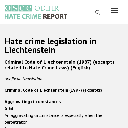
Перейти
к
Поиск
основному
содержанию
English
Hate crime legislation in
Русский
Liechtenstein
Main
Главная
Criminal Code of Liechtenstein (1987) (excerpts
navigation
related to Hate Crime Laws) (English)
О нас
unofficial translation
Наш мандат
Criminal Code of Liechtenstein
(1987) (excerpts)
Наша методология
Aggravating circumstances
Карта сайта
§ 33
Часто задаваемые вопросы
An aggravating circumstance is especially when the
perpetrator
Данные о преступлениях на почве ненависти