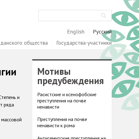
Поиск
English
Русский
жданского общества
Государства-участники
игии
Мотивы
предубеждения
Расистские и ксенофобские
Степень и
преступления на почве
т ряда
ненависти
Преступления на почве
в массовой
ненависти к рома
Антисемитские преступления на