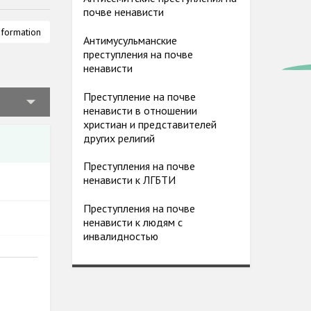
почве ненависти
д
nformation
Антимусульманские
ленных
преступления на почве
лигии
ненависти
и,
ность как
Преступление на почве
ненависти в отношении
христиан и представителей
других религий
Преступления на почве
ненависти к ЛГБТИ
Преступления на почве
ненависти к людям с
инвалидностью