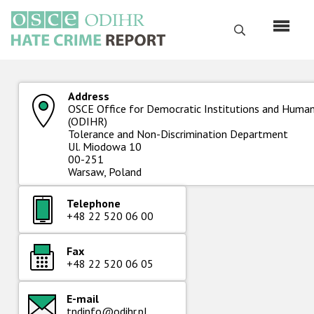
Перейти
к
Поиск
основному
содержанию
English
Address
OSCE Office for Democratic Institutions and Human
Русский
(ODIHR)
Tolerance and Non-Discrimination Department
Main
Ul. Miodowa 10
Главная
navigation
00-251
Warsaw, Poland
О нас
Наш мандат
Telephone
+48 22 520 06 00
Наша методология
Fax
Карта сайта
+48 22 520 06 05
Часто задаваемые вопросы
E-mail
Данные о преступлениях на почве ненависти
tndinfo@odihr.pl