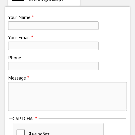
Racist and xenophobic hate crime
Your Name
Anti-Roma hate crime
Anti-Semitic hate crime
Your Email
Anti-Muslim hate crime
Anti-Christian hate crime
Phone
Other hate crime based on religion or belief
Gender-based hate crime
Message
Anti-LGBTI hate crime
Disability hate crime
Проекты БДИПЧ
CAPTCHA
Организации гражданского общества