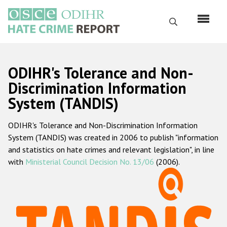
Перейти
к
Поиск
основному
содержанию
English
ODIHR's Tolerance and Non-
Русский
Discrimination Information
System (TANDIS)
Main
Главная
navigation
ODIHR's Tolerance and Non-Discrimination Information
О нас
System (TANDIS) was created in 2006 to publish "information
Наш мандат
and statistics on hate crimes and relevant legislation", in line
with
Ministerial Council Decision No. 13/06
(2006).
Наша методология
Карта сайта
Часто задаваемые вопросы
Данные о преступлениях на почве ненависти