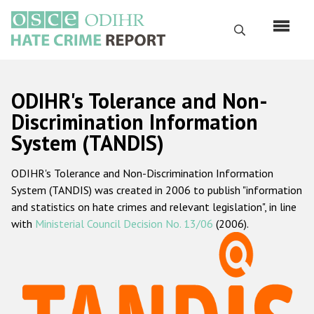
Перейти
к
Поиск
основному
содержанию
English
ODIHR's Tolerance and Non-
Русский
Discrimination Information
System (TANDIS)
Main
Главная
navigation
ODIHR's Tolerance and Non-Discrimination Information
О нас
System (TANDIS) was created in 2006 to publish "information
Наш мандат
and statistics on hate crimes and relevant legislation", in line
with
Ministerial Council Decision No. 13/06
(2006).
Наша методология
Карта сайта
Часто задаваемые вопросы
Данные о преступлениях на почве ненависти